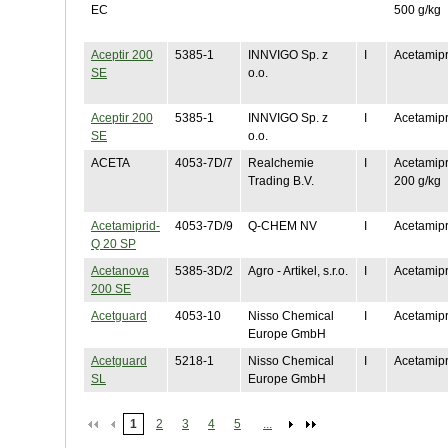
EC
500 g/kg
Aceptir 200
5385-1
INNVIGO Sp. z
I
Acetamipr
SE
o.o.
Aceptir 200
5385-1
INNVIGO Sp. z
I
Acetamipr
SE
o.o.
ACETA
4053-7D/7
Realchemie
I
Acetamipr
Trading B.V.
200 g/kg
Acetamiprid-
4053-7D/9
Q-CHEM NV
I
Acetamipr
Q 20 SP
Acetanova
5385-3D/2
Agro - Artikel, s.r.o.
I
Acetamipr
200 SE
Acetguard
4053-10
Nisso Chemical
I
Acetamipr
Europe GmbH
Acetguard
5218-1
Nisso Chemical
I
Acetamipr
SL
Europe GmbH
1
2
3
4
5
...