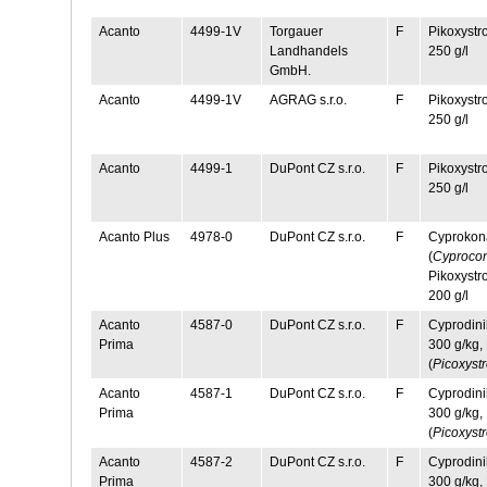
Acanto
4499-1V
Torgauer
F
Pikoxystro
Landhandels
250 g/l
GmbH.
Acanto
4499-1V
AGRAG s.r.o.
F
Pikoxystro
250 g/l
Acanto
4499-1
DuPont CZ s.r.o.
F
Pikoxystro
250 g/l
Acanto Plus
4978-0
DuPont CZ s.r.o.
F
Cyprokon
(
Cyproco
Pikoxystro
200 g/l
Acanto
4587-0
DuPont CZ s.r.o.
F
Cyprodinil
Prima
300 g/kg,
(
Picoxyst
Acanto
4587-1
DuPont CZ s.r.o.
F
Cyprodinil
Prima
300 g/kg,
(
Picoxyst
Acanto
4587-2
DuPont CZ s.r.o.
F
Cyprodinil
Prima
300 g/kg,