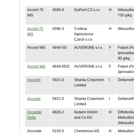
Accent 75
4596-0
DuPont CZ s.r.o.
H
Nikosulfu
WG
750 g/kg
Accent 75
4596-3
Corteva
H
Nikosulfu
WG
Agriscience
Czech s.r.o.
Accord WG
4649-0D
AUVERONE s.r.o.
F
Folpet (
Fo
Iprovalika
90 g/kg
Accord WG
4649-0D/2
AUVERONE s.r.o.
F
Folpet (
Fo
(
Iprovalic
Account
5921-0
Sharda Cropchem
I
Deltameth
Limited
Account
5921-0
Sharda Cropchem
I
Deltameth
Limited
Accurate
4828-2
Nufarm GmbH
H
Diflufenik
Delta
and Co KG
Metsulfur
(
Metsulfu
Accurate
5233-0
Cheminova A/S
H
Metsulfur