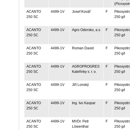
(
Picoxyst
ACANTO
4499-1V
Josef Kovář
F
Pikoxystro
250 SC
250 g/l
ACANTO
4499-1V
Agro Odersko, a.s.
F
Pikoxystro
250 SC
250 g/l
ACANTO
4499-1V
Roman David
F
Pikoxystro
250 SC
250 g/l
ACANTO
4499-1V
AGROPROGRES
F
Pikoxystro
250 SC
Kateřinky s. r. o.
250 g/l
ACANTO
4499-1V
Jiří Lonský
F
Pikoxystro
250 SC
250 g/l
ACANTO
4499-1V
Ing. Ivo Kaspar
F
Pikoxystro
250 SC
250 g/l
ACANTO
4499-1V
MVDr. Petr
F
Pikoxystro
250 SC
Löwenthal
250 g/l