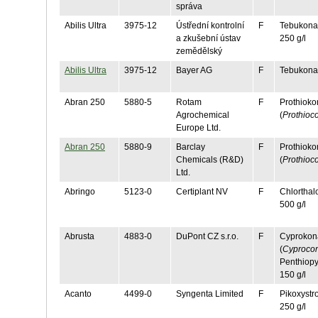
správa
Abilis Ultra
3975-12
Ústřední kontrolní
F
Tebukonaz
a zkušební ústav
250 g/l
zemědělský
Abilis Ultra
3975-12
Bayer AG
F
Tebukonaz
Abran 250
5880-5
Rotam
F
Prothioko
Agrochemical
(
Prothioc
Europe Ltd.
Abran 250
5880-9
Barclay
F
Prothioko
Chemicals (R&D)
(
Prothioc
Ltd.
Abringo
5123-0
Certiplant NV
F
Chlorthalo
500 g/l
Abrusta
4883-0
DuPont CZ s.r.o.
F
Cyprokon
(
Cyproco
Penthiopy
150 g/l
Acanto
4499-0
Syngenta Limited
F
Pikoxystro
250 g/l