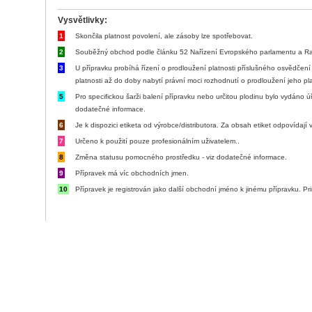
Vysvětlivky:
1
Skončila platnost povolení, ale zásoby lze spotřebovat.
2
Souběžný obchod podle článku 52 Nařízení Evropského parlamentu a Ra
3
U přípravku probíhá řízení o prodloužení platnosti příslušného osvědče
platnosti až do doby nabytí právní moci rozhodnutí o prodloužení jeho pla
5
Pro specifickou šarži balení přípravku nebo určitou plodinu bylo vydáno ú
dodatečné informace.
6
Je k dispozici etiketa od výrobce/distributora. Za obsah etiket odpovídaj
7
Určeno k použití pouze profesionálním uživatelem..
8
Změna statusu pomocného prostředku - viz dodatečné informace.
9
Přípravek má víc obchodních jmen.
10
Přípravek je registrován jako další obchodní jméno k jinému přípravku. Pri