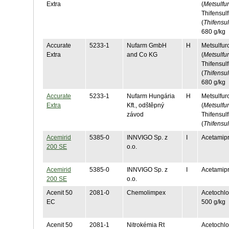
Extra
(
Metsulfu
Thifensul
(
Thifensu
680 g/kg
Accurate
5233-1
Nufarm GmbH
H
Metsulfur
Extra
and Co KG
(
Metsulfu
Thifensul
(
Thifensu
680 g/kg
Accurate
5233-1
Nufarm Hungária
H
Metsulfur
Extra
Kft., odštěpný
(
Metsulfu
závod
Thifensul
(
Thifensu
Acemirid
5385-0
INNVIGO Sp. z
I
Acetamipr
200 SE
o.o.
Acemirid
5385-0
INNVIGO Sp. z
I
Acetamipr
200 SE
o.o.
Acenit 50
2081-0
Chemolimpex
Acetochlo
EC
500 g/kg
Acenit 50
2081-1
Nitrokémia Rt
Acetochlo