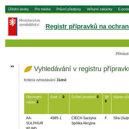
Vyhledávání v registru přípravk
Kritéria vyhledávání:
žádné
Obchodní
Evid. č.
Držitel povolení
BF
Název úči
název
AA-
4985-1
CIECH Sarzyna
F
Síra (
Sulp
SULPHUR
Spólka Akcyjna
80 WG