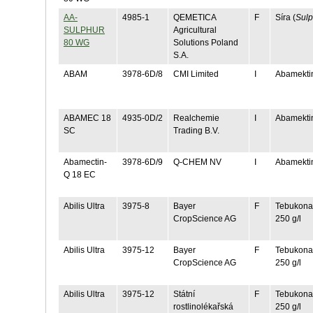
AA-
4985-1
QEMETICA
F
Síra (
Sulp
SULPHUR
Agricultural
80 WG
Solutions Poland
S.A.
ABAM
3978-6D/8
CMI Limited
I
Abamektin
ABAMEC 18
4935-0D/2
Realchemie
I
Abamektin
SC
Trading B.V.
Abamectin-
3978-6D/9
Q-CHEM NV
I
Abamektin
Q 18 EC
Abilis Ultra
3975-8
Bayer
F
Tebukonaz
CropScience AG
250 g/l
Abilis Ultra
3975-12
Bayer
F
Tebukonaz
CropScience AG
250 g/l
Abilis Ultra
3975-12
Státní
F
Tebukonaz
rostlinolékařská
250 g/l