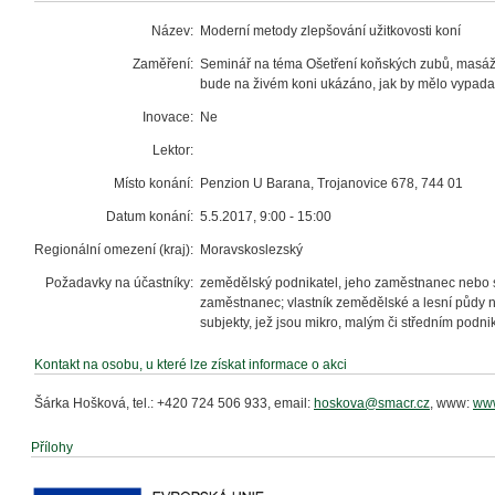
Název:
Moderní metody zlepšování užitkovosti koní
Zaměření:
Seminář na téma Ošetření koňských zubů, masáže k
bude na živém koni ukázáno, jak by mělo vypadat
Inovace:
Ne
Lektor:
Místo konání:
Penzion U Barana, Trojanovice 678, 744 01
Datum konání:
5.5.2017, 9:00 - 15:00
Regionální omezení (kraj):
Moravskoslezský
Požadavky na účastníky:
zemědělský podnikatel, jeho zaměstnanec nebo s
zaměstnanec; vlastník zemědělské a lesní půdy n
subjekty, jež jsou mikro, malým či středním pod
Kontakt na osobu, u které lze získat informace o akci
Šárka Hošková, tel.: +420 724 506 933, email:
hoskova@smacr.cz
, www:
www
Přílohy