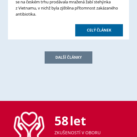
se na českém trhu prodávala mražená žabí stehýnka
z Vietnamu, v nichž byla zjištěna přítomnost zakázaného
antibiotika.
CELÝ ČLÁNEK
DALŠÍ ČLÁNKY
58
let
ZKUŠENOSTÍ V OBORU