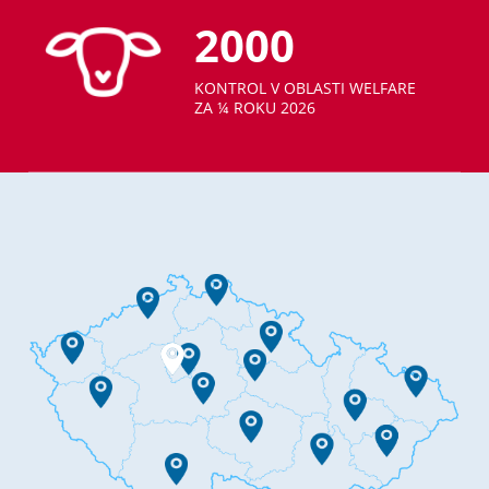
2000
KONTROL V OBLASTI WELFARE
ZA ¼ ROKU 2026