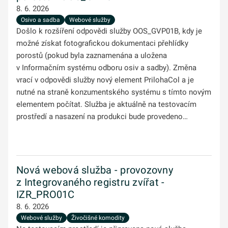
8. 6. 2026
Osivo a sadba
Webové služby
Došlo k rozšíření odpovědi služby OOS_GVP01B, kdy je
možné získat fotografickou dokumentaci přehlídky
porostů (pokud byla zaznamenána a uložena
v Informačním systému odboru osiv a sadby). Změna
vrací v odpovědi služby nový element PrilohaCol a je
nutné na straně konzumentského systému s tímto novým
elementem počítat. Služba je aktuálně na testovacím
prostředí a nasazení na produkci bude provedeno…
Nová webová služba - provozovny
z Integrovaného registru zvířat -
IZR_PRO01C
8. 6. 2026
Webové služby
Živočišné komodity