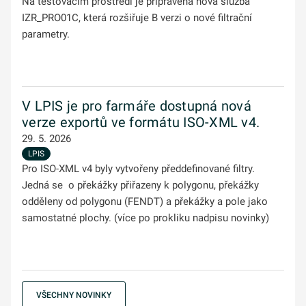
Na testovacím prostředí je připravena nová služba
IZR_PRO01C, která rozšiřuje B verzi o nové filtrační
parametry.
V LPIS je pro farmáře dostupná nová
verze exportů ve formátu ISO-XML v4.
29. 5. 2026
LPIS
Pro ISO-XML v4 byly vytvořeny předdefinované filtry.
Jedná se o překážky přiřazeny k polygonu, překážky
odděleny od polygonu (FENDT) a překážky a pole jako
samostatné plochy. (více po prokliku nadpisu novinky)
VŠECHNY NOVINKY