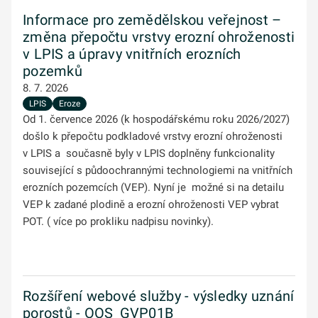
Informace pro zemědělskou veřejnost –
změna přepočtu vrstvy erozní ohroženosti
v LPIS a úpravy vnitřních erozních
pozemků
8. 7. 2026
LPIS
Eroze
Od 1. července 2026 (k hospodářskému roku 2026/2027)
došlo k přepočtu podkladové vrstvy erozní ohroženosti
v LPIS a současně byly v LPIS doplněny funkcionality
související s půdoochrannými technologiemi na vnitřních
erozních pozemcích (VEP). Nyní je možné si na detailu
VEP k zadané plodině a erozní ohroženosti VEP vybrat
POT. ( více po prokliku nadpisu novinky).
Rozšíření webové služby - výsledky uznání
porostů - OOS_GVP01B