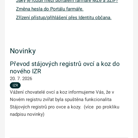
Jaký je rozdíl mezi portálem farmáře MZe a SZIF?
Změna hesla do Portálu farmáře.
Zřízení přístup/přihlášení přes Identitu občana.
Novinky
Převod stájových registrů ovcí a koz do
nového IZR
20. 7. 2026
IZR
Vážení chovatelé ovcí a koz informujeme Vás, že v
Novém registru zvířat byla spuštěna funkcionalita
Stájových registrů pro ovce a kozy. (více po prokliku
nadpisu novinky)