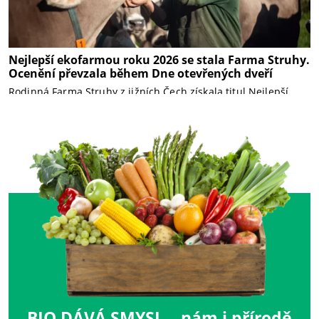
Nejlepší ekofarmou roku 2026 se stala Farma Struhy.
P
Ocenění převzala během Dne otevřených dveří
l
Rodinná Farma Struhy z jižních Čech získala titul Nejlepší
ekofarma roku 2026. Ocenění si...
BIO DÁVÁ SMYSL – nám i přírodě