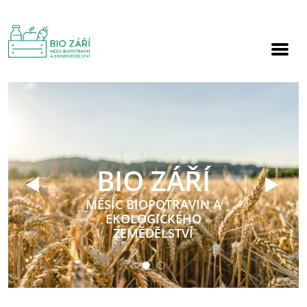
BIO ZÁŘÍ
MĚSÍC BIOPOTRAVIN A
EKOLOGICKÉHO
ZEMĚDĚLSTVÍ