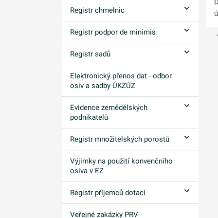
D
Registr chmelnic
ú
Ovládání p
Registr podpor de minimis
Ovládání p
Registr sadů
Ovládání p
Elektronický přenos dat - odbor
osiv a sadby ÚKZÚZ
Evidence zemědělských
Ovládání p
podnikatelů
Registr množitelských porostů
Ovládání p
Výjimky na použití konvenčního
osiva v EZ
Registr příjemců dotací
Ovládání p
Veřejné zakázky PRV