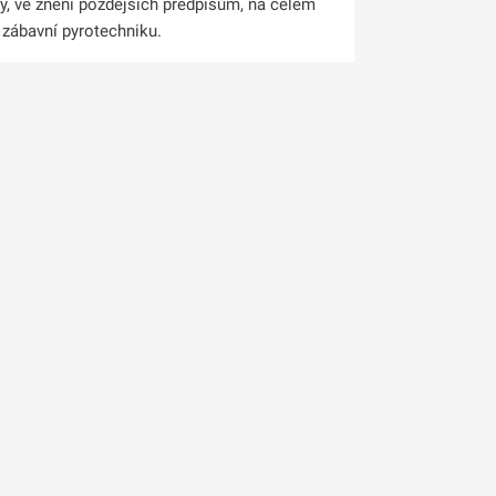
iny, ve znění pozdějších předpisům, na celém
zábavní pyrotechniku.