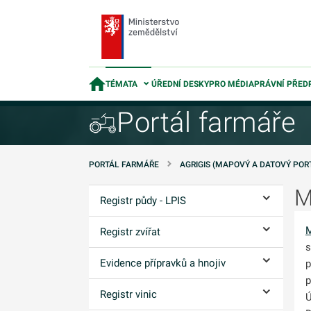
TÉMATA
ÚŘEDNÍ DESKY
PRO MÉDIA
PRÁVNÍ PŘED
Portál farmáře
PORTÁL FARMÁŘE
AGRIGIS (MAPOVÝ A DATOVÝ POR
M
Registr půdy - LPIS
Ovládání p
Registr zvířat
Ovládání p
s
Evidence přípravků a hnojiv
p
Ovládání p
p
Registr vinic
Ú
Ovládání p