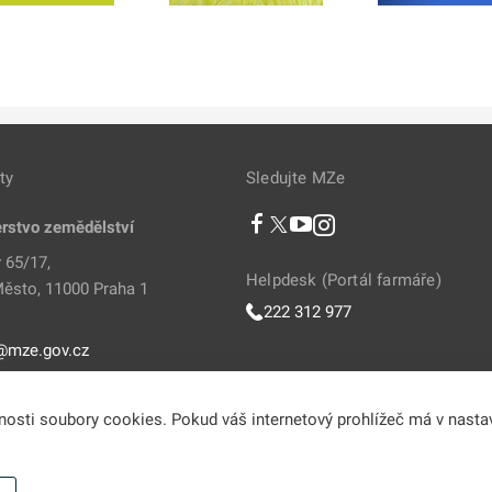
ty
Sledujte MZe
erstvo zemědělství
 65/17,
Helpdesk (Portál farmáře)
ěsto, 11000 Praha 1
222 312 977
@mze.gov.cz
811 111
vnosti soubory cookies. Pokud váš internetový prohlížeč má v nasta