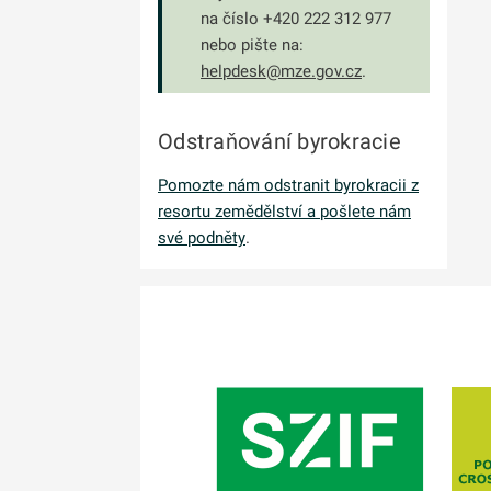
na číslo +420 222 312 977
nebo pište na:
helpdesk@mze.gov.cz
.
Odstraňování byrokracie
Pomozte nám odstranit byrokracii z
resortu zemědělství a pošlete nám
své podněty
.