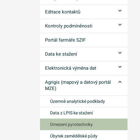
Editace kontaktů
Ovládání p
Kontroly podmíněnosti
Ovládání p
Portál farmáře SZIF
Data ke stažení
Ovládání p
Elektronická výměna dat
Ovládání p
Agrigis (mapový a datový portál
Ovládání p
MZE)
Územně analytické podklady
Data z LPIS ke stažení
Omezení pyrotechniky
Úbytek zemědělské půdy