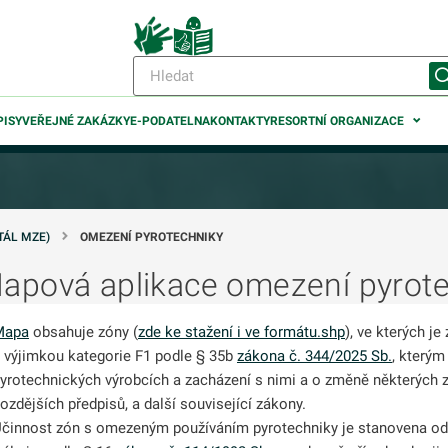
PISY
VEŘEJNÉ ZAKÁZKY
E-PODATELNA
KONTAKTY
RESORTNÍ ORGANIZACE
TÁL MZE)
OMEZENÍ PYROTECHNIKY
apová aplikace omezení pyrot
odmenu
Mapa
obsahuje zóny (
zde ke stažení i ve formátu.shp
), ve kterých j
odmenu
 výjimkou kategorie F1 podle § 35b
zákona č. 344/2025 Sb.
, kterým
yrotechnických výrobcích a zacházení s nimi a o změně některých z
odmenu
ozdějších předpisů, a další související zákony.
činnost zón s omezeným používáním pyrotechniky je stanovena o
odmenu