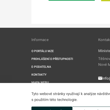
Informace
Kontak
Minist
O PORTÁLU MZE
Těšnov
PROHLÁŠENÍ O PŘÍSTUPNOSTI
Nové M
E-PODATELNA
KONTAKTY
info
MAPA WEBU
221 
RSS
Tyto webové stránky využívají k analýze návště
UPRAVIT COOKIES
s použitím této technologie.