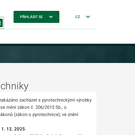
PŘIHLÁSIT SE
CZ
echniky
e zakázáno zacházet s pyrotechnickými výrobky
 se mění zákon č. 206/2015 Sb., o
ákonů (zákon o pyrotechnice), ve znění
d
1. 12. 2025
.