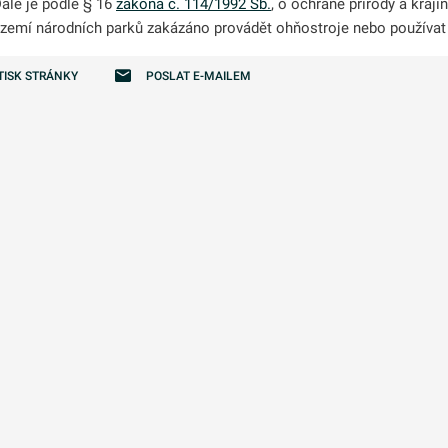
ále je podle § 16
zákona č. 114/1992 Sb.
, o ochraně přírody a kraj
zemí národních parků zakázáno provádět ohňostroje nebo používat 
odmenu
odmenu
TISK STRÁNKY
POSLAT E-MAILEM
odmenu
odmenu
odmenu
odmenu