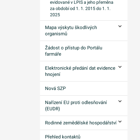
evidované v LPIS a jeho přeměna
za období od 1. 1. 2015 do 1. 1.
2025
Mapa výskytu škodlivých
Ovládání p
organismů
Žádost o přístup do Portálu
farmáře
Elektronické předání dat evidence
Ovládání p
hnojení
Nová SZP
Nařízení EU proti odlesňování
Ovládání p
(EUDR)
Rodinné zemědělské hospodářství
Ovládání p
Přehled kontaktů