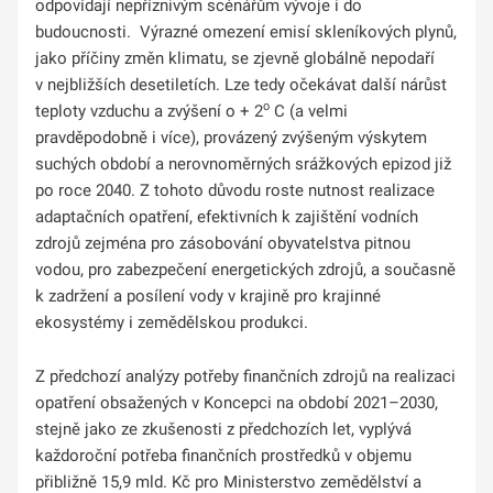
odpovídají nepříznivým scénářům vývoje i do
budoucnosti. Výrazné omezení emisí skleníkových plynů,
jako příčiny změn klimatu, se zjevně globálně nepodaří
v nejbližších desetiletích. Lze tedy očekávat další nárůst
o
teploty vzduchu a zvýšení o + 2
C (a velmi
pravděpodobně i více), provázený zvýšeným výskytem
suchých období a nerovnoměrných srážkových epizod již
po roce 2040. Z tohoto důvodu roste nutnost realizace
adaptačních opatření, efektivních k zajištění vodních
zdrojů zejména pro zásobování obyvatelstva pitnou
vodou, pro zabezpečení energetických zdrojů, a současně
k zadržení a posílení vody v krajině pro krajinné
ekosystémy i zemědělskou produkci.
Z předchozí analýzy potřeby finančních zdrojů na realizaci
opatření obsažených v Koncepci na období 2021–2030,
stejně jako ze zkušenosti z předchozích let, vyplývá
každoroční potřeba finančních prostředků v objemu
přibližně 15,9 mld. Kč pro Ministerstvo zemědělství a