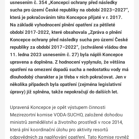
usnesením č. 354 „Koncepci ochrany před následky
sucha pro území České republiky na období 2023–2027“,
která je pokračováním této Koncepce přijaté v r. 2017.
Na základě vyhodnocení plnění opatření za pětileté
období 2017-2022, které obsahovala „Zpráva o plnění
Koncepce ochrany před následky sucha pro území České
republiky za období 2017–2022“, (schválené vládou dne
11. ledna 2023 usnesením č. 27) byla náplň Koncepce
upravena a doplněna. Z hodnocení vyplynulo, že většina
opatření na omezení dopadů sucha a nedostatku vody má
dlouhodobý charakter a je třeba v nich pokračovat. Jen v
několika případech byla opatření (zejména legislativní
úpravy) již splněna, takže nepokračují do dalších let.
Upravená Koncepce je opět výstupem činnosti
Mezirezortní komise VODA-SUCHO, založené dohodou
ministrů zemědělství a životního prostředí v roce 2014,
která plní koordinační úlohu pro aktivity resortů
odpovědných za naplňování opatření. Tato Komise rovněž