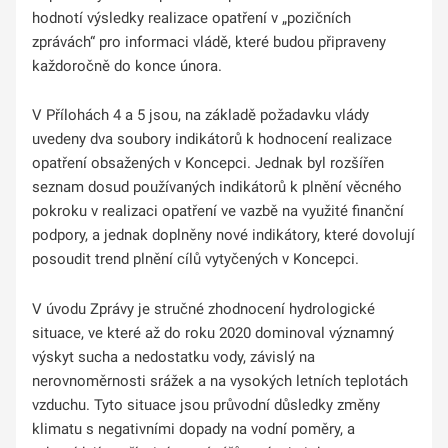
hodnotí výsledky realizace opatření v „pozičních
zprávách“ pro informaci vládě, které budou připraveny
každoročně do konce února.
V Přílohách 4 a 5 jsou, na základě požadavku vlády
uvedeny dva soubory indikátorů k hodnocení realizace
opatření obsažených v Koncepci. Jednak byl rozšířen
seznam dosud používaných indikátorů k plnění věcného
pokroku v realizaci opatření ve vazbě na využité finanční
podpory, a jednak doplněny nové indikátory, které dovolují
posoudit trend plnění cílů vytyčených v Koncepci.
V úvodu Zprávy je stručné zhodnocení hydrologické
situace, ve které až do roku 2020 dominoval významný
výskyt sucha a nedostatku vody, závislý na
nerovnoměrnosti srážek a na vysokých letních teplotách
vzduchu. Tyto situace jsou průvodní důsledky změny
klimatu s negativními dopady na vodní poměry, a