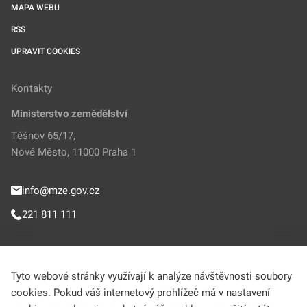
MAPA WEBU
RSS
UPRAVIT COOKIES
Kontakty
Ministerstvo zemědělství
Těšnov 65/17,
Nové Město, 11000 Praha 1
info@mze.gov.cz
221 811 111
Sledujte MZe
Tyto webové stránky využívají k analýze návštěvnosti soubory
cookies. Pokud váš internetový prohlížeč má v nastavení
Helpdesk (Portál farmáře)