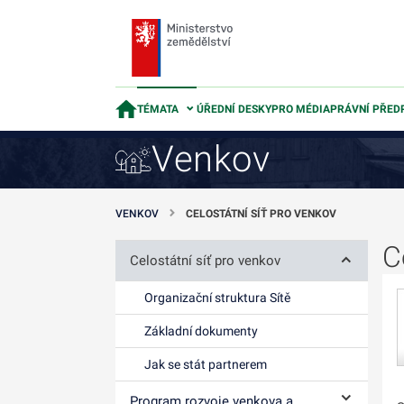
TÉMATA
ÚŘEDNÍ DESKY
PRO MÉDIA
PRÁVNÍ PŘED
Venkov
VENKOV
CELOSTÁTNÍ SÍŤ PRO VENKOV
C
Celostátní síť pro venkov
Ovládání p
Organizační struktura Sítě
Základní dokumenty
Jak se stát partnerem
Program rozvoje venkova a