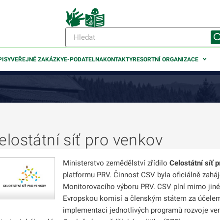
PISY
VEŘEJNÉ ZAKÁZKY
E-PODATELNA
KONTAKTY
RESORTNÍ ORGANIZACE
elostátní síť pro venkov
odmenu
Ministerstvo zemědělství zřídilo
Celostátní síť 
platformu PRV. Činnost CSV byla oficiálně zaháj
Monitorovacího výboru PRV. CSV plní mimo jin
Evropskou komisí a členským státem za účelem
implementaci jednotlivých programů rozvoje ve