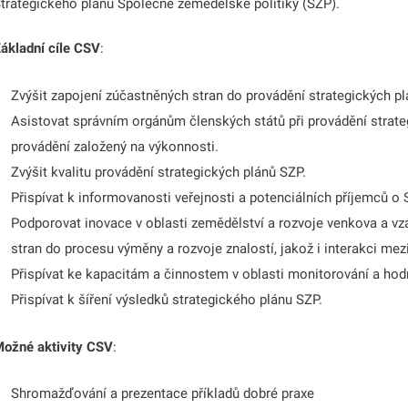
trategického plánu Společné zemědělské politiky (SZP).
odmenu
ákladní cíle CSV
:
odmenu
Zvýšit zapojení zúčastněných stran do provádění
strategických pl
odmenu
Asistovat správním orgánům členských států při provádění strat
provádění založený na výkonnosti.
Zvýšit kvalitu provádění
strategických plánů SZP.
odmenu
Přispívat k informovanosti veřejnosti a potenciálních příjemců 
Podporovat inovace v oblasti zemědělství a rozvoje venkova a v
odmenu
stran do procesu výměny a rozvoje znalostí, jakož i interakci mez
Přispívat ke kapacitám a činnostem v oblasti monitorování a hod
odmenu
Přispívat k šíření výsledků strategického plánu SZP.
ožné aktivity CSV
:
Shromažďování
a prezentace
příkladů dobré praxe