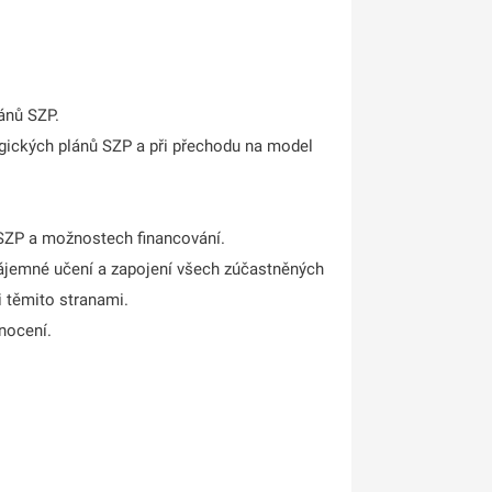
ánů SZP.
egických plánů SZP a při přechodu na model
o SZP a možnostech financování.
zájemné učení a zapojení všech zúčastněných
i těmito stranami.
nocení.