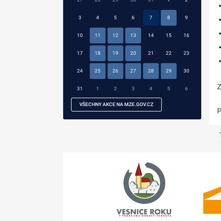
3
4
5
6
7
8
9
10
11
12
13
14
15
16
17
18
19
20
21
22
23
24
25
26
27
28
29
30
Z
31
1
2
3
4
5
6
VŠECHNY AKCE NA MZE.GOV.CZ
P