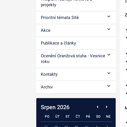
S
Ovládání p
projekty
Z
Prioritní témata Sítě
Ovládání p
Akce
Ovládání p
Publikace a články
Ocenění Oranžová stuha - Vesnice
Ovládání p
roku
Kontakty
Ovládání p
Archiv
Ovládání p
Srpen 2026
M
PO
ÚT
ST
ČT
PÁ
SO
NE
27
28
29
30
31
1
2