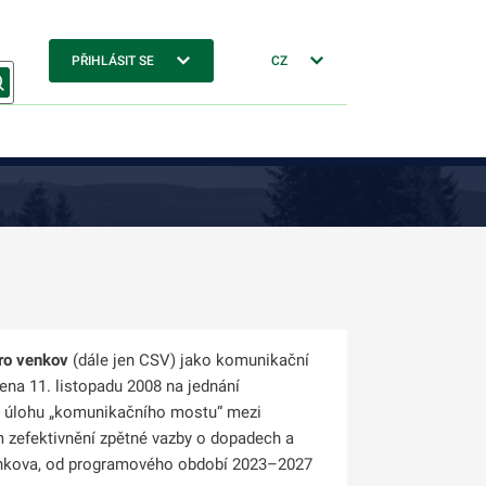
PŘIHLÁSIT SE
CZ
pro venkov
(dále jen CSV) jako komunikační
ena 11. listopadu 2008 na jednání
é úlohu „komunikačního mostu“ mezi
 zefektivnění zpětné vazby o dopadech a
nkova
, od programového období 2023–2027