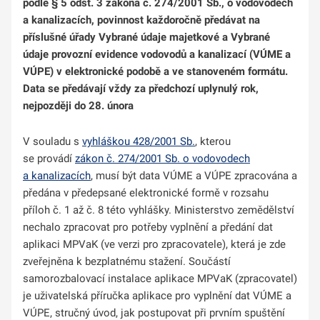
podle § 5 odst. 3 zákona č. 274/2001 Sb., o vodovodech
a kanalizacích, povinnost každoročně předávat na
příslušné úřady Vybrané údaje majetkové a Vybrané
údaje provozní evidence vodovodů a kanalizací (VÚME a
VÚPE) v elektronické podobě a ve stanoveném formátu.
Data se předávají vždy za předchozí uplynulý rok,
nejpozději do 28. února
V souladu s
vyhláškou 428/2001 Sb.
, kterou
se provádí
zákon č. 274/2001 Sb. o vodovodech
a kanalizacích
, musí být data VÚME a VÚPE zpracována a
předána v předepsané elektronické formě v rozsahu
příloh č. 1 až č. 8 této vyhlášky. Ministerstvo zemědělství
nechalo zpracovat pro potřeby vyplnění a předání dat
aplikaci MPVaK (ve verzi pro zpracovatele), která je zde
zveřejněna k bezplatnému stažení. Součástí
samorozbalovací instalace aplikace MPVaK (zpracovatel)
je uživatelská příručka aplikace pro vyplnění dat VÚME a
VÚPE, stručný úvod, jak postupovat při prvním spuštění