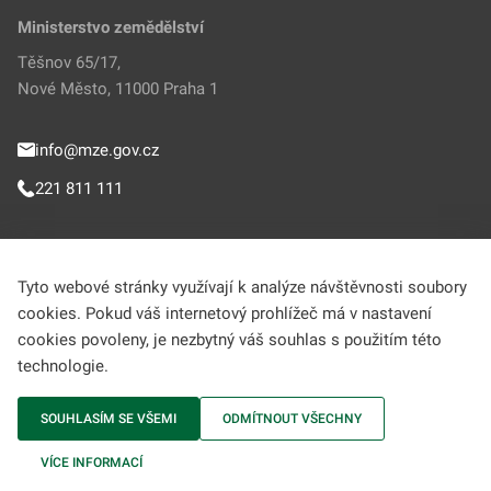
Ministerstvo zemědělství
Těšnov 65/17,
Nové Město, 11000 Praha 1
info@mze.gov.cz
221 811 111
Sledujte MZe
Tyto webové stránky využívají k analýze návštěvnosti soubory
cookies. Pokud váš internetový prohlížeč má v nastavení
Helpdesk (Portál farmáře)
cookies povoleny, je nezbytný váš souhlas s použitím této
technologie.
222 312 977
SOUHLASÍM SE VŠEMI
ODMÍTNOUT VŠECHNY
MZe © 2009-2026 Ministerstvo zemědělství • Informace jsou poskytovány v
VÍCE INFORMACÍ
souladu se zákonem č. 106/1999 Sb., o svobodném přístupu k informacím.