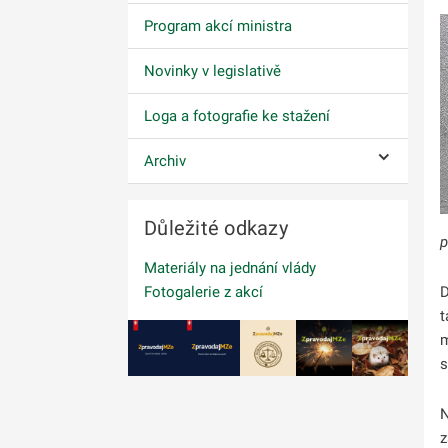
Program akcí ministra
Novinky v legislativě
Loga a fotografie ke stažení
Archiv
Ovládání p
Důležité odkazy
p
Materiály na jednání vlády
Fotogalerie z akcí
D
t
m
s
N
z