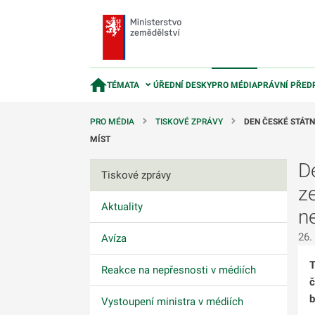
TÉMATA
ÚŘEDNÍ DESKY
PRO MÉDIA
PRÁVNÍ PŘED
PRO MÉDIA
TISKOVÉ ZPRÁVY
DEN ČESKÉ STÁT
MÍST
D
Tiskové zprávy
z
Aktuality
n
26.
Avíza
T
Reakce na nepřesnosti v médiích
č
b
Vystoupení ministra v médiích