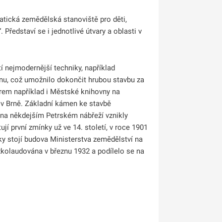
ická zemědělská stanoviště pro děti,
Představí se i jednotlivé útvary a oblasti v
tí nejmodernější techniky, například
onu, což umožnilo dokončit hrubou stavbu za
torem například i Městské knihovny na
 v Brně. Základní kámen ke stavbě
 na někdejším Petrském nábřeží vznikly
jí první zmínky už ve 14. století, v roce 1901
ky stojí budova Ministerstva zemědělství na
zkolaudována v březnu 1932 a podílelo se na