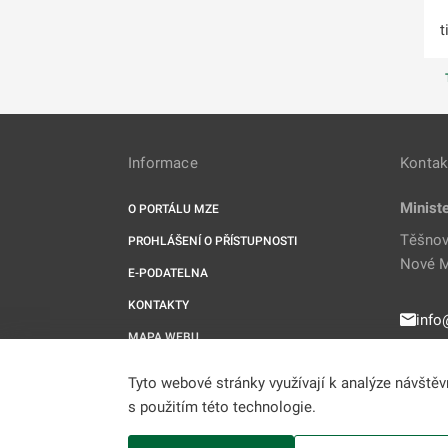
t
Informace
Kontak
Minist
O PORTÁLU MZE
Těšnov
PROHLÁŠENÍ O PŘÍSTUPNOSTI
Nové M
E-PODATELNA
KONTAKTY
info
MAPA WEBU
221 
RSS
Tyto webové stránky využívají k analýze návště
UPRAVIT COOKIES
s použitím této technologie.