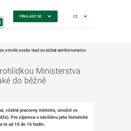
PŘIHLÁSIT SE
CZ
TEK OTEVŘE DVEŘE TAKÉ DO BĚŽNĚ NEPŘÍSTUPNÝCH
prohlídkou Ministerstva
také do běžně
ná, včetně pracovny ministra, umožní ve
(MZe). Pro zájemce o návštěvu jeho historické
a to od 10 do 16 hodin.