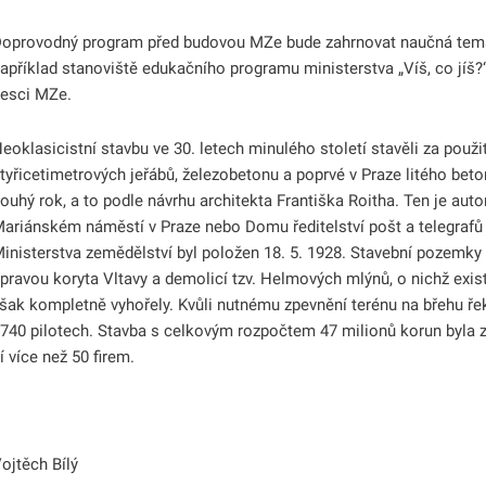
oprovodný program před budovou MZe bude zahrnovat naučná temat
apříklad stanoviště edukačního programu ministerstva „Víš, co jíš?“. 
esci MZe.
eoklasicistní stavbu ve 30. letech minulého století stavěli za použi
tyřicetimetrových jeřábů, železobetonu a poprvé v Praze litého bet
ouhý rok, a to podle návrhu architekta Františka Roitha. Ten je au
ariánském náměstí v Praze nebo Domu ředitelství pošt a telegrafů
inisterstva zemědělství byl položen 18. 5. 1928. Stavební pozemky
pravou koryta Vltavy a demolicí tzv. Helmových mlýnů, o nichž existu
šak kompletně vyhořely. Kvůli nutnému zpevnění terénu na břehu ře
740 pilotech. Stavba s celkovým rozpočtem 47 milionů korun byla 
í více než 50 firem.
ojtěch Bílý