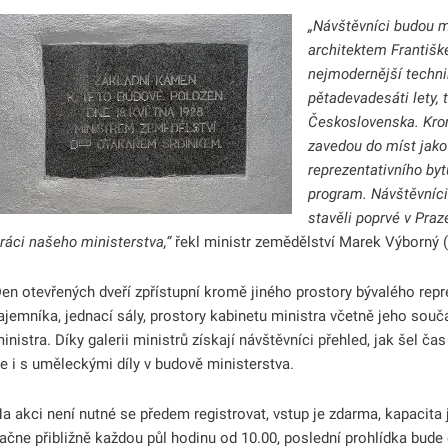
„Návštěvníci budou m
architektem Františk
nejmodernější technik
pětadevadesáti lety,
Československa. Kro
zavedou do míst jako
reprezentativního byt
odmenu
program. Návštěvníci 
stavěli poprvé v Praz
ráci našeho ministerstva,“
řekl ministr zemědělství Marek Výborný 
en otevřených dveří zpřístupní kromě jiného prostory bývalého repr
ajemníka, jednací sály, prostory kabinetu ministra včetně jeho sou
inistra. Díky galerii ministrů získají návštěvníci přehled, jak šel č
e i s uměleckými díly v budově ministerstva.
a akci není nutné se předem registrovat, vstup je zdarma, kapacit
ačne přibližně každou půl hodinu od 10.00, poslední prohlídka bude 