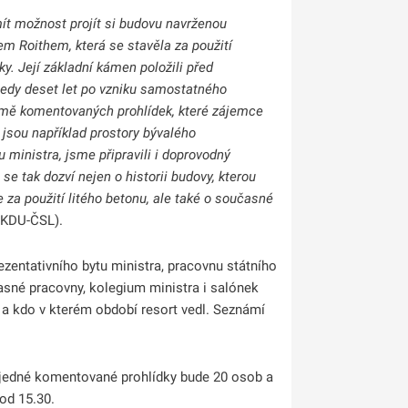
ít možnost projít si budovu navrženou
em Roithem, která se stavěla za použití
y. Její základní kámen položili před
 tedy deset let po vzniku samostatného
mě komentovaných prohlídek, které zájemce
 jsou například prostory bývalého
u ministra, jsme připravili i doprovodný
se tak dozví nejen o historii budovy, kterou
e za použití litého betonu, ale také o současné
(KDU-ČSL).
ezentativního bytu ministra, pracovnu státního
časné pracovny, kolegium ministra i salónek
as a kdo v kterém období resort vedl. Seznámí
a jedné komentované prohlídky bude 20 osob a
od 15.30.