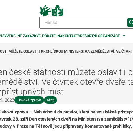
PISY
VEŘEJNÉ ZAKÁZKY
E-PODATELNA
KONTAKTY
RESORTNÍ ORGANIZACE
NOSTI MŮŽETE OSLAVIT I PROHLÍDKOU MINISTERSTVA ZEMĚDĚLSTVÍ. VE ČTVR
en české státnosti můžete oslavit i 
emědělství. Ve čtvrtek otevře dveře 
epřístupných míst
 9. 2023
Tisková zpráva
Akce
isková zpráva
—
Nahlédnout do prostor, která nejsou běžně přístup
tvrtek 28. září Den otevřených dveří na Ministerstvu zemědělství 
udovy v Praze na Těšnově jsou připraveny komentované prohlídky, 