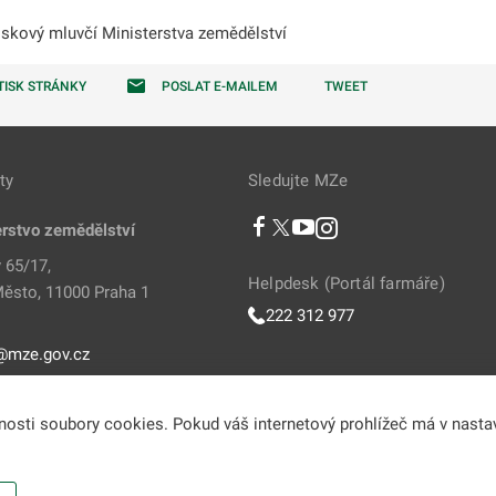
iskový mluvčí Ministerstva zemědělství
TISK STRÁNKY
POSLAT E-MAILEM
TWEET
ty
Sledujte MZe
erstvo zemědělství
 65/17,
Helpdesk (Portál farmáře)
ěsto, 11000 Praha 1
222 312 977
@mze.gov.cz
811 111
vnosti soubory cookies. Pokud váš internetový prohlížeč má v nasta