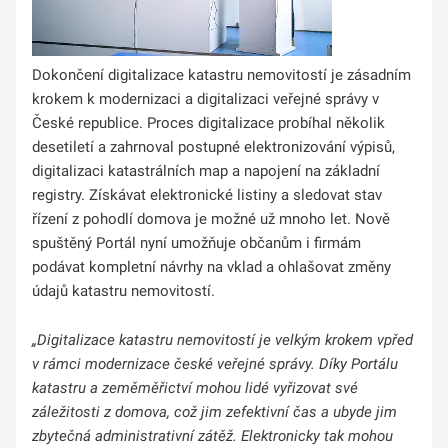
Dokončení digitalizace katastru nemovitostí je zásadním
krokem k modernizaci a digitalizaci veřejné správy v
České republice. Proces digitalizace probíhal několik
desetiletí a zahrnoval postupné elektronizování výpisů,
digitalizaci katastrálních map a napojení na základní
registry. Získávat elektronické listiny a sledovat stav
řízení z pohodlí domova je možné už mnoho let. Nově
spuštěný Portál nyní umožňuje občanům i firmám
podávat kompletní návrhy na vklad a ohlašovat změny
údajů katastru nemovitostí.
„Digitalizace katastru nemovitostí je velkým krokem vpřed
v rámci modernizace české veřejné správy. Díky Portálu
katastru a zeměměřictví mohou lidé vyřizovat své
záležitosti z domova, což jim zefektivní čas a ubyde jim
zbytečná administrativní zátěž. Elektronicky tak mohou