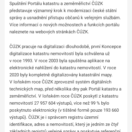
Spuštění Portálu katastru a zeměměřictví ČÚZK
představuje významný krok k modernizaci české státní
správy a usnadnění přístupu občanů k veřejným službám.
Více informací o nových možnostech a funkcích portálu
naleznete na webových stránkách ČÚZK.
ČÚZK pracuje na digitalizaci dlouhodobě, první Koncepce
digitalizace katastru nemovitostí byla schválena už
v roce 1993. V roce 2003 byla spuštěna aplikace na
elektronické nahlížení do katastru nemovitostí. V roce
2020 byly kompletně digitalizovány katastrální mapy.
V loňském roce ČÚZK zprovoznil systém digitálních
technických map, před několika dny pak Portál katastru a
zeměměřictví. V loňském roce ČÚZK poskytl z katastru
nemovitostí 27 957 604 výstupů, více než 99 % bylo
poskytnuto elektronicky (v tištěné formě pouze 193 660
výstupů). ČÚZK je i správcem registru územní
identifikace, adres a nemovitostí, který je jedním ze čtyř
základních registrů veřejné správy a poskytuje referenční