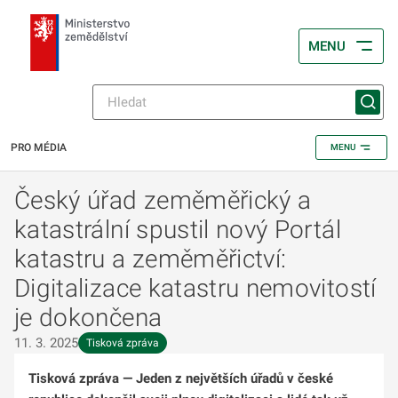
MENU
PRO MÉDIA
MENU
Český úřad zeměměřický a
katastrální spustil nový Portál
katastru a zeměměřictví:
Digitalizace katastru nemovitostí
je dokončena
11. 3. 2025
Tisková zpráva
Tisková zpráva
—
Jeden z největších úřadů v české