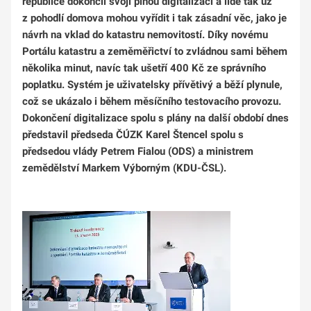
republice dokončil svoji plnou digitalizaci a lidé tak už
z pohodlí domova mohou vyřídit i tak zásadní věc, jako je
návrh na vklad do katastru nemovitostí. Díky novému
Portálu
katastru a zeměměřictví
to zvládnou sami během
několika minut, navíc tak ušetří 400 Kč ze správního
poplatku. Systém je uživatelsky přívětivý a běží plynule,
což se ukázalo i během měsíčního testovacího provozu.
Dokončení digitalizace spolu s plány na další období dnes
představil předseda ČÚZK Karel Štencel spolu s
předsedou vlády Petrem Fialou (ODS) a ministrem
zemědělství Markem Výborným (KDU-ČSL).