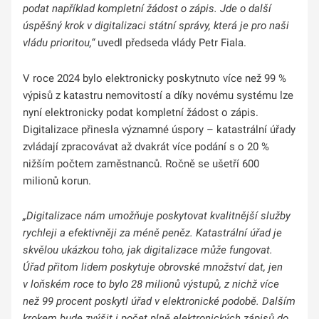
podat například kompletní žádost o zápis. Jde o další
úspěšný krok v digitalizaci státní správy, která je pro naši
vládu prioritou,“
uvedl předseda vlády Petr Fiala.
V roce 2024 bylo elektronicky poskytnuto více než 99 %
výpisů z katastru nemovitostí a díky novému systému lze
nyní elektronicky podat kompletní žádost o zápis.
Digitalizace přinesla významné úspory – katastrální úřady
zvládají zpracovávat až dvakrát více podání s o 20 %
nižším počtem zaměstnanců. Ročně se ušetří 600
milionů korun.
„Digitalizace nám umožňuje poskytovat kvalitnější služby
rychleji a efektivněji za méně peněz. Katastrální úřad je
skvělou ukázkou toho, jak digitalizace může fungovat.
Úřad přitom lidem poskytuje obrovské množství dat, jen
v loňském roce to bylo 28 milionů výstupů, z nichž více
než 99 procent poskytl úřad v elektronické podobě. Dalším
krokem bude zvýšit i počet plně elektronických zápisů do