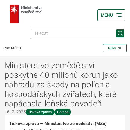
MENU
PRO MÉDIA
MENU
Ministerstvo zemědělství
poskytne 40 milionů korun jako
náhradu za škody na polích a
hospodářských zvířatech, které
napáchala loňská povodeň
16. 7. 2025
Tisková zpráva
Dotace
Tisková zpráva
—
Ministerstvo zemědělství (MZe)