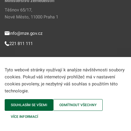
Ministerstvo zemědělství
Těšnov 65/17,
Nové Město, 11000 Praha 1
info@mze.gov.cz
221 811 111
Sledujte MZe
Tyto webové stránky využívají k analýze návštěvnosti soubory
cookies. Pokud váš internetový prohlížeč má v nastavení
Helpdesk (Portál farmáře)
cookies povoleny, je nezbytný váš souhlas s použitím této
technologie.
222 312 977
SOUHLASÍM SE VŠEMI
ODMÍTNOUT VŠECHNY
MZe © 2009-2026 Ministerstvo zemědělství • Informace jsou poskytovány v
VÍCE INFORMACÍ
souladu se zákonem č. 106/1999 Sb., o svobodném přístupu k informacím.