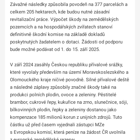
Závažné následky způsobila povodeň na 377 parcelách a
celkem 205 hektarech, kde budou nutné zásadní
revitalizační práce. Výpočet škody na zemědělských
pozemcích a na hospodářských zvířatech stanoví
definitivně škodní komise na základě dokladů
poskytnutých žadatelem o dotaci. Žádosti od podporu
bude možné podávat od 1. do 15. září 2025.
V září 2024 zasáhly Českou republiku přívalové srážky,
které vyvolaly především na území Moravskoslezského a
Olomouckého kraje ničivé povodně. Silné přívalové deště
a následné záplavy způsobily značné škody také na
produkci polních plodin, ovoce a zeleniny. Pěstitelé
brambor, cukrové řepy, kukuřice na zrno, slunečnice, sóji,
bílkovinných plodin, řepky a zeleniny dostanou jako
kompenzace 185 milionů korun z unijních zdrojů. Tuto
částku už před časem vyjednali zástupci MZe
s Evropskou komisí, která peníze na žádost ČR uvolnila
z evropské zemědělské rezervy.