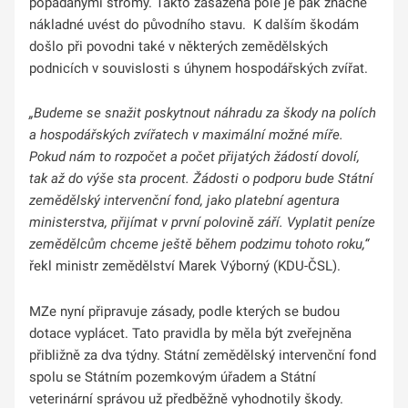
popadanými stromy. Takto zasažená pole je pak značně
nákladné uvést do původního stavu. K dalším škodám
došlo při povodni také v některých zemědělských
podnicích v souvislosti s úhynem hospodářských zvířat.
„Budeme se snažit poskytnout náhradu za škody na polích
a hospodářských zvířatech v maximální možné míře.
Pokud nám to rozpočet a počet přijatých žádostí dovolí,
tak až do výše sta procent. Žádosti o podporu bude Státní
zemědělský intervenční fond, jako platební agentura
ministerstva, přijímat v první polovině září. Vyplatit peníze
zemědělcům chceme ještě během podzimu tohoto roku,“
řekl ministr zemědělství Marek Výborný (KDU-ČSL).
MZe nyní připravuje zásady, podle kterých se budou
dotace vyplácet. Tato pravidla by měla být zveřejněna
přibližně za dva týdny. Státní zemědělský intervenční fond
spolu se Státním pozemkovým úřadem a Státní
veterinární správou už předběžně vyhodnotily škody.