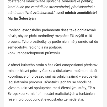
dostatečně financované společné zemědělské politiky,
která bude pro zemědělce srozumitelná, předvídatelná a
administrativně zvládnutelná,“
uvedl
ministr zemědělství
Martin Šebestyán
.
Poslanci evropského parlamentu dnes také odhlasovali
návrh, aby se příští sedmiletý rozpočet EU zvýšil o 10
procent. Tyto prostředky by podle nich měly směřovat do
zemědělství, regionů a na podporu
konkurenceschopnosti průmyslu.
V rámci kulatého stolu s českými europoslanci představil
ministr hlavní priority Česka a diskutoval možnosti další
koordinace při prosazování národních zájmů v evropském
legislativním procesu. Účastníci jednání se shodli na
významu aktivní spolupráce mezi členskými státy, EP a
Evropskou komisí při hledání realistických a funkčních
řešení pro budoucnost evropského zemědělství.