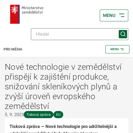
MENU
PRO MÉDIA
MENU
Nové technologie v zemědělství
přispějí k zajištění produkce,
snižování skleníkových plynů a
zvýší úroveň evropského
zemědělství
5. 9. 2023
Tisková zpráva
EU
Tisková zpráva
—
Nové technologie pro udržitelnější a