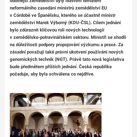
odolnější zemědělství byly hlavním tématem
neformálního zasedání ministrů zemědělství EU
v Córdobě ve Španělsku, kterého se účastnil ministr
zemědělství Marek Výborný (KDU-ČSL). Cílem jednání
bylo zdůraznit klíčovou roli nových technologií
v zemědělsko-potravinářském sektoru. Ministři se shodli
na důležitosti podpory propojování výzkumu a praxe. Za
zásadní považují také právní ukotvení používání nových
genomických technik (NGT). Právě tato nová legislativa
bude předmětem příštích jednání. Česká republika
požaduje, aby byla schválena co nejdříve.