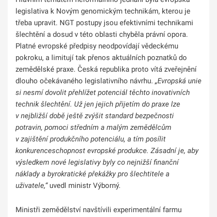
legislativa k Novým genomickým technikám, kterou je
třeba upravit. NGT postupy jsou efektivními technikami
šlechtění a dosud v této oblasti chyběla právní opora.
Platné evropské předpisy neodpovídají vědeckému
pokroku, a limitují tak přenos aktuálních poznatků do
zemědělské praxe. Česká republika proto vítá zveřejnění
dlouho očekávaného legislativního návrhu.
„Evropská unie
si nesmí dovolit přehlížet potenciál těchto inovativních
technik šlechtění. Už jen jejich přijetím do praxe lze
v nejbližší době ještě zvýšit standard bezpečnosti
potravin, pomoci středním a malým zemědělcům
v zajištění produkčního potenciálu, a tím posílit
konkurenceschopnost evropské produkce. Zásadní je, aby
výsledkem nové legislativy byly co nejnižší finanční
náklady a byrokratické překážky pro šlechtitele a
uživatele,“
uvedl ministr Výborný.
Ministři zemědělství navštívili experimentální farmu