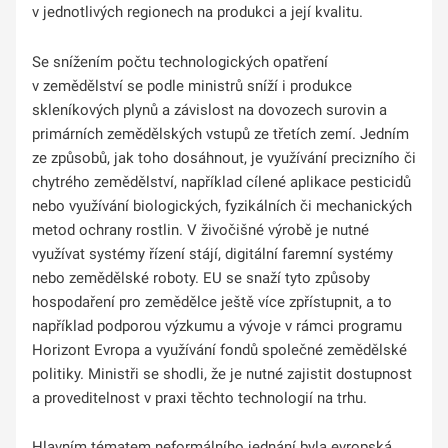
v jednotlivých regionech na produkci a její kvalitu.
Se snížením počtu technologických opatření
v zemědělství se podle ministrů sníží i produkce
skleníkových plynů a závislost na dovozech surovin a
primárních zemědělských vstupů ze třetích zemí. Jedním
ze způsobů, jak toho dosáhnout, je využívání precizního či
chytrého zemědělství, například cílené aplikace pesticidů
nebo využívání biologických, fyzikálních či mechanických
metod ochrany rostlin. V živočišné výrobě je nutné
využívat systémy řízení stájí, digitální faremní systémy
nebo zemědělské roboty. EU se snaží tyto způsoby
hospodaření pro zemědělce ještě více zpřístupnit, a to
například podporou výzkumu a vývoje v rámci programu
Horizont Evropa a využívání fondů společné zemědělské
politiky. Ministři se shodli, že je nutné zajistit dostupnost
a proveditelnost v praxi těchto technologií na trhu.
Hlavním tématem neformálního jednání byla evropská