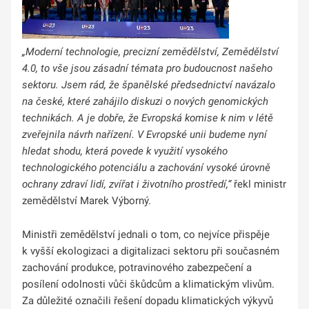
„Moderní technologie, precizní zemědělství, Zemědělství
4.0, to vše jsou zásadní témata pro budoucnost našeho
sektoru. Jsem rád, že španělské předsednictví navázalo
na české, které zahájilo diskuzi o nových genomických
technikách. A je dobře, že Evropská komise k nim v létě
zveřejnila návrh nařízení. V Evropské unii budeme nyní
hledat shodu, která povede k využití vysokého
technologického potenciálu a zachování vysoké úrovně
ochrany zdraví lidí, zvířat i životního prostředí,“
řekl ministr
zemědělství Marek Výborný.
Ministři zemědělství jednali o tom, co nejvíce přispěje
k vyšší ekologizaci a digitalizaci sektoru při současném
zachování produkce, potravinového zabezpečení a
posílení odolnosti vůči škůdcům a klimatickým vlivům.
Za důležité označili řešení dopadu klimatických výkyvů