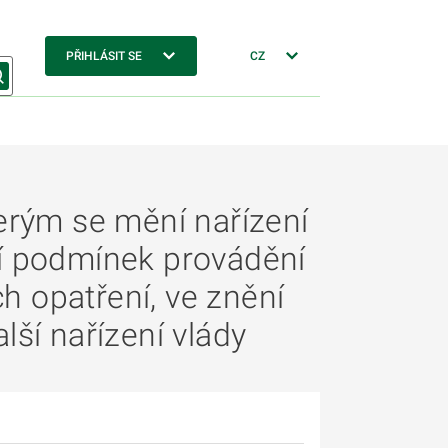
PŘIHLÁSIT SE
CZ
terým se mění nařízení
ní podmínek provádění
h opatření, ve znění
lší nařízení vlády