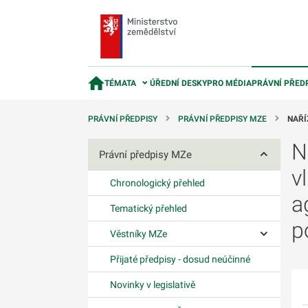
TÉMATA
ÚŘEDNÍ DESKY
PRO MÉDIA
PRÁVNÍ PŘED
PRÁVNÍ PŘEDPISY
PRÁVNÍ PŘEDPISY MZE
NAŘÍ
N
Právní předpisy MZe
Ovládání p
v
Chronologický přehled
a
Tematický přehled
p
Věstníky MZe
Ovládání p
Přijaté předpisy - dosud neúčinné
Novinky v legislativě