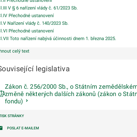
l.II Přechodné ustanovení
l.III V § 6 nařízení vlády č. 61/2023 Sb.
l.IV Přechodné ustanovení
l.V Nařízení vlády č. 140/2023 Sb.
l.VI Přechodné ustanovení
l.VII Toto nařízení nabývá účinnosti dnem 1. března 2025.
hnout celý text
Související legislativa
Zákon č. 256/2000 Sb., o Státním zemědělském
změně některých dalších zákonů (zákon o Stá
fondu)
TISK STRÁNKY
POSLAT E-MAILEM