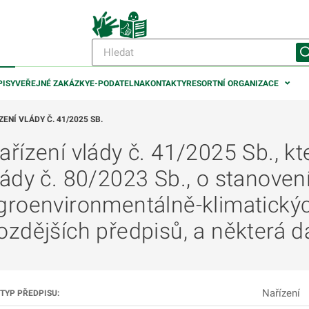
PISY
VEŘEJNÉ ZAKÁZKY
E-PODATELNA
KONTAKTY
RESORTNÍ ORGANIZACE
ZENÍ VLÁDY Č. 41/2025 SB.
ařízení vlády č. 41/2025 Sb., k
odmenu
lády č. 80/2023 Sb., o stanove
groenvironmentálně-klimatickýc
ozdějších předpisů, a některá da
odmenu
Nařízení
TYP PŘEDPISU: