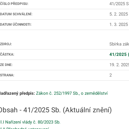
41/2025 S
ČÍSLO PŘEDPISU:
5. 2. 2025
DATUM SCHVÁLENÍ:
1. 3. 2025
DATUM ÚČINNOSTI:
odmenu
Sbírka zá
ZDROJ:
41/2025 (
ČÁSTKA:
19. 2. 202
ZE DNE:
2
STRANA:
adřazený předpis:
Zákon č. 252/1997 Sb., o zemědělství
Obsah - 41/2025 Sb. (Aktuální znění)
l.I Nařízení vlády č. 80/2023 Sb.