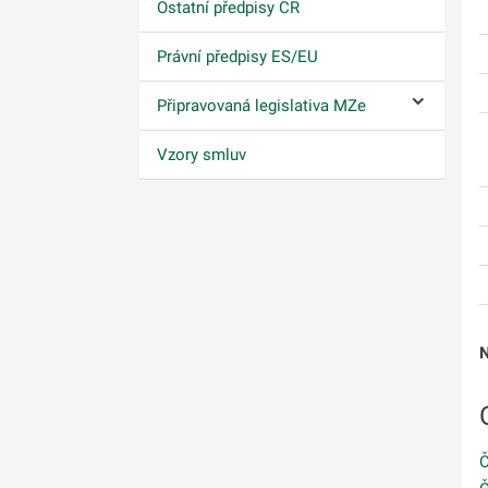
Ostatní předpisy ČR
Právní předpisy ES/EU
Připravovaná legislativa MZe
Ovládání p
Vzory smluv
N
Č