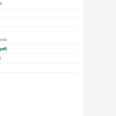
b.
konů
pdf)
5