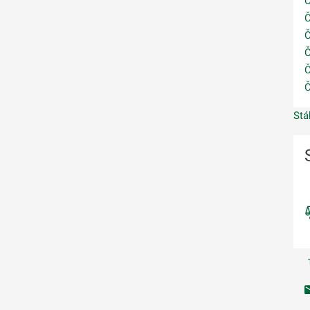
Č
Č
Č
Č
Č
Č
Stá