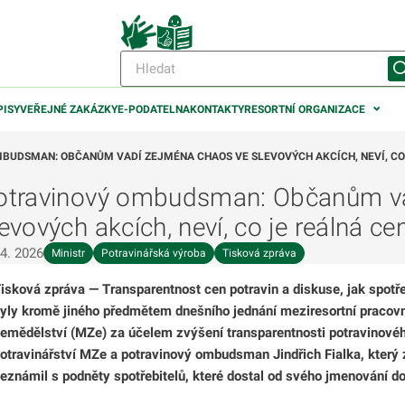
PISY
VEŘEJNÉ ZAKÁZKY
E-PODATELNA
KONTAKTY
RESORTNÍ ORGANIZACE
BUDSMAN: OBČANŮM VADÍ ZEJMÉNA CHAOS VE SLEVOVÝCH AKCÍCH, NEVÍ, CO
otravinový ombudsman: Občanům va
levových akcích, neví, co je reálná ce
 4. 2026
Ministr
Potravinářská výroba
Tisková zpráva
isková zpráva
—
Transparentnost cen potravin a diskuse, jak spotře
yly kromě jiného předmětem dnešního jednání meziresortní pracovní
emědělství (MZe) za účelem zvýšení transparentnosti potravinovéh
otravinářství MZe a potravinový ombudsman Jindřich Fialka, který 
eznámil s podněty spotřebitelů, které dostal od svého jmenování do 