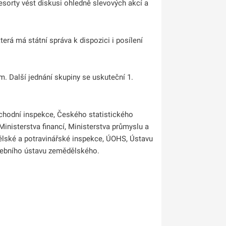
esorty vést diskusi ohledně slevových akcí a
terá má státní správa k dispozici i posílení
m. Další jednání skupiny se uskuteční 1.
chodní inspekce, Českého statistického
 Ministerstva financí, Ministerstva průmyslu a
ělské a potravinářské inspekce, ÚOHS, Ústavu
šebního ústavu zemědělského.