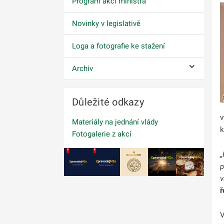
Program akcí ministra
Novinky v legislativě
Loga a fotografie ke stažení
Archiv
Ovládání p
Důležité odkazy
v
Materiály na jednání vlády
k
Fotogalerie z akcí
„
p
v
ř
V