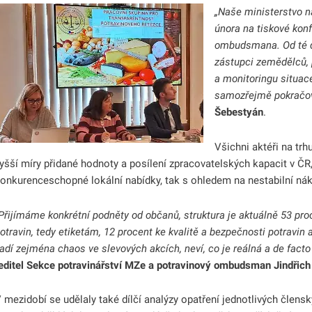
„Naše ministerstvo n
února na tiskové konf
ombudsmana. Od té do
zástupci zemědělců, 
a monitoringu situac
samozřejmě pokračov
odmenu
Šebestyán
.
Všichni aktéři na tr
yšší míry přidané hodnoty a posílení zpracovatelských kapacit v ČR
onkurenceschopné lokální nabídky, tak s ohledem na nestabilní nák
Přijímáme konkrétní podněty od občanů, struktura je aktuálně 53 pro
otravin, tedy etiketám, 12 procent ke kvalitě a bezpečnosti potravin
adí zejména chaos ve slevových akcích, neví, co je reálná a de facto
editel Sekce potravinářství MZe a potravinový ombudsman Jindřich 
 mezidobí se udělaly také dílčí analýzy opatření jednotlivých
člensk