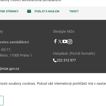
TISK STRÁNKY
POSLAT E-MAILEM
TWEET
ty
Sledujte MZe
erstvo zemědělství
 65/17,
Helpdesk (Portál farmáře)
ěsto, 11000 Praha 1
222 312 977
@mze.gov.cz
811 111
vnosti soubory cookies. Pokud váš internetový prohlížeč má v nasta
ou poskytovány v souladu se zákonem č. 106/1999 Sb., o svobodném přístupu k in