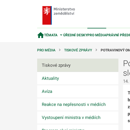
TÉMATA
ÚŘEDNÍ DESKY
PRO MÉDIA
PRÁVNÍ PŘED
PRO MÉDIA
TISKOVÉ ZPRÁVY
POTRAVINOVÝ OM
P
Tiskové zprávy
s
Aktuality
14.
Avíza
T
b
Reakce na nepřesnosti v médiích
z
p
Vystoupení ministra v médiích
s