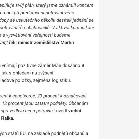
aplňuje svůj plán, který jsme oznámili koncem
erenci při představení potravinového
by se uskutečnilo několik desítek jednání se
potravinářů i obchodníků. V aktivní komunikaci
e a vysvětlování veřejnosti budeme
at,“
řekl
ministr zemědělství Martin
hu vnímají pozitivně záměr MZe dosáhnout
, jak s ohledem na zvýšení
ladové položky, zejména logistiku.
cent k cenotvorbě, 23 procent k označování
 a 12 procent jsou ostatní podněty. Občanům
 spravedlivá cena potravin,“
uvedl
vrchní
Fialka.
ých států EU, na základě podnětů občanů a