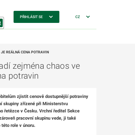
PŘIHLÁSIT SE
CZ
 JE REÁLNÁ CENA POTRAVIN
dí zejména chaos ve
na potravin
bitelům zjistit cenově dostupnější potraviny
 skupiny zřízené při Ministerstvu
o řetězce v Česku. Vrchní ředitel Sekce
zároveň pracovní skupinu vede, ji také
této role v únoru.