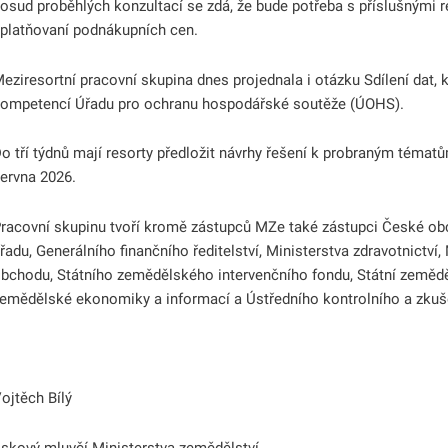
osud proběhlých konzultací se zdá, že bude potřeba s příslušnými r
platňovaní podnákupních cen.
eziresortní pracovní skupina dnes projednala i otázku Sdílení dat, k
ompetencí Úřadu pro ochranu hospodářské soutěže (ÚOHS).
o tří týdnů mají resorty předložit návrhy řešení k probraným tématů
ervna 2026.
racovní skupinu tvoří kromě zástupců MZe také zástupci České ob
řadu, Generálního finančního ředitelství, Ministerstva zdravotnictví,
bchodu, Státního zemědělského intervenčního fondu, Státní zeměd
emědělské ekonomiky a informací a Ústředního kontrolního a zku
ojtěch Bílý
iskový mluvčí Ministerstva zemědělství