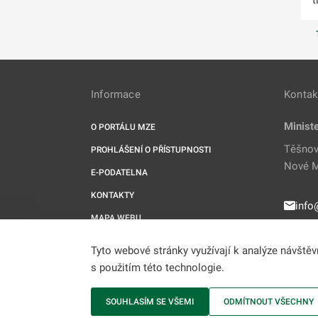
Informace
Kontak
Minist
O PORTÁLU MZE
Těšnov
PROHLÁŠENÍ O PŘÍSTUPNOSTI
Nové M
E-PODATELNA
KONTAKTY
info
MAPA WEBU
221 
RSS
Tyto webové stránky využívají k analýze návště
UPRAVIT COOKIES
s použitím této technologie.
SOUHLASÍM SE VŠEMI
ODMÍTNOUT VŠECHNY
MZe © 2009-2026 Ministerstvo zemědělství • Informace js