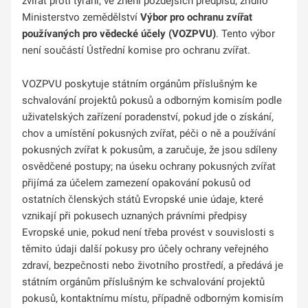
zvířat proti týrání, ve znění pozdějších předpisů, zřídilo
Ministerstvo zemědělství
Výbor pro ochranu zvířat
používaných pro vědecké účely (VOZPVU)
. Tento výbor
není součástí Ústřední komise pro ochranu zvířat.
VOZPVU poskytuje státním orgánům příslušným ke
schvalování projektů pokusů a odborným komisím podle
uživatelských zařízení poradenství, pokud jde o získání,
chov a umístění pokusných zvířat, péči o ně a používání
pokusných zvířat k pokusům, a zaručuje, že jsou sdíleny
osvědčené postupy; na úseku ochrany pokusných zvířat
přijímá za účelem zamezení opakování pokusů od
ostatních členských států Evropské unie údaje, které
vznikají při pokusech uznaných právními předpisy
Evropské unie, pokud není třeba provést v souvislosti s
těmito údaji další pokusy pro účely ochrany veřejného
zdraví, bezpečnosti nebo životního prostředí, a předává je
státním orgánům příslušným ke schvalování projektů
pokusů, kontaktnímu místu, případně odborným komisím