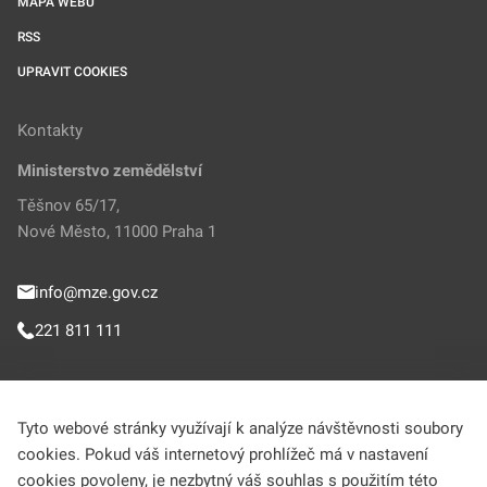
MAPA WEBU
RSS
UPRAVIT COOKIES
Kontakty
Ministerstvo zemědělství
Těšnov 65/17,
Nové Město, 11000 Praha 1
info@mze.gov.cz
221 811 111
Sledujte MZe
Tyto webové stránky využívají k analýze návštěvnosti soubory
cookies. Pokud váš internetový prohlížeč má v nastavení
Helpdesk (Portál farmáře)
cookies povoleny, je nezbytný váš souhlas s použitím této