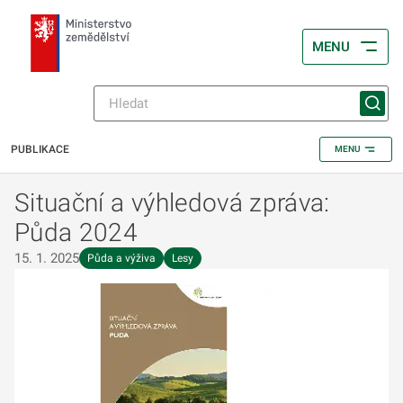
MENU
PUBLIKACE
MENU
Situační a výhledová zpráva:
Půda 2024
15. 1. 2025
Půda a výživa
Lesy