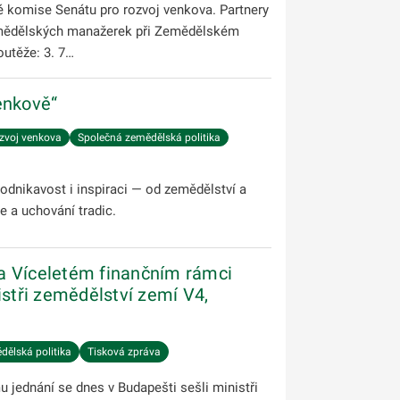
é komise Senátu pro rozvoj venkova. Partnery
zemědělských manažerek při Zemědělském
outěže: 3. 7…
venkově“
zvoj venkova
Společná zemědělská politika
odnikavost i inspiraci — od zemědělství a
e a uchování tradic.
a Víceletém finančním rámci
istři zemědělství zemí V4,
ělská politika
Tisková zpráva
jednání se dnes v Budapešti sešli ministři