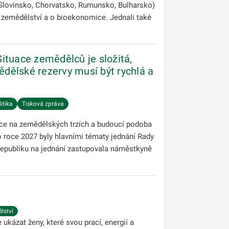
(Slovinsko, Chorvatsko, Rumunsko, Bulharsko)
 zemědělství a o bioekonomice. Jednali také
ituace zemědělců je složitá,
ělské rezervy musí být rychlá a
itika
Tisková zpráva
ce na zemědělských trzích a budoucí podoba
 roce 2027 byly hlavními tématy jednání Rady
republiku na jednání zastupovala náměstkyně
lství
kázat ženy, které svou prací, energií a