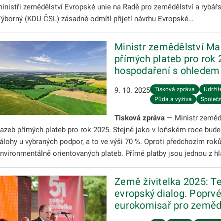
inistři zemědělství Evropské unie na Radě pro zemědělství a rybář
ýborný (KDU-ČSL) zásadně odmítl přijetí návrhu Evropské…
Ministr zemědělství Ma
přímých plateb pro rok 
hospodaření s ohledem n
9. 10. 2025
Tisková zpráva
Udržit
Půda a výživa
Společn
Tisková zpráva
— Ministr zemědě
azeb přímých plateb pro rok 2025. Stejně jako v loňském roce bude
álohy u vybraných podpor, a to ve výši 70 %. Oproti předchozím ro
nvironmentálně orientovaných plateb. Přímé platby jsou jednou z 
Země živitelka 2025: Te
evropský dialog. Poprvé 
eurokomisař pro zeměd