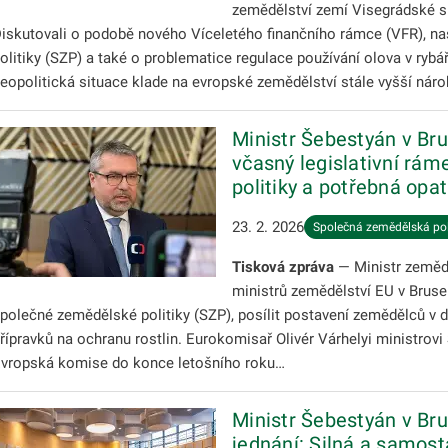
zemědělství zemí Visegrádské s
iskutovali o podobě nového Víceletého finančního rámce (VFR), n
olitiky (SZP) a také o problematice regulace používání olova v rybář
eopolitická situace klade na evropské zemědělství stále vyšší nár
Ministr Šebestyán v Bru
včasný legislativní rá
politiky a potřebná opat
23. 2. 2026
Společná zemědělská pol
Tisková zpráva
— Ministr zemědě
ministrů zemědělství EU v Brusel
polečné zemědělské politiky (SZP), posílit postavení zemědělců v 
řípravků na ochranu rostlin. Eurokomisař Olivér Várhelyi ministrovi Š
vropská komise do konce letošního roku…
Ministr Šebestyán v Br
jednání: Silná a samos