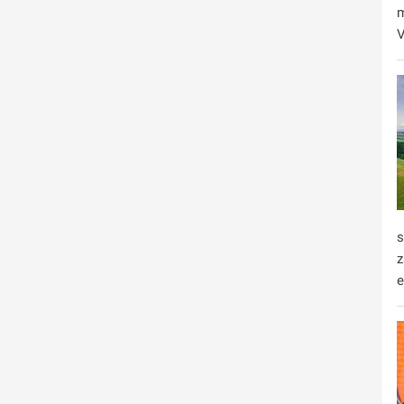
m
V
s
z
e