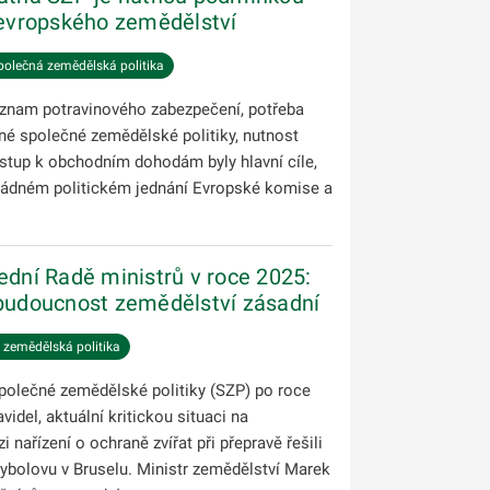
evropského zemědělství
polečná zemědělská politika
ýznam potravinového zabezpečení, potřeba
né společné zemědělské politiky, nutnost
řístup k obchodním dohodám byly hlavní cíle,
ořádném politickém jednání Evropské komise a
ední Radě ministrů v roce 2025:
 budoucnost zemědělství zásadní
 zemědělská politika
olečné zemědělské politiky (SZP) po roce
idel, aktuální kritickou situaci na
 nařízení o ochraně zvířat při přepravě řešili
rybolovu v Bruselu. Ministr zemědělství Marek