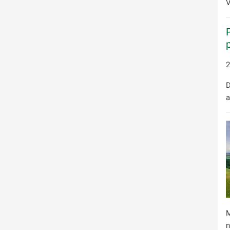
V
2
D
a
M
n