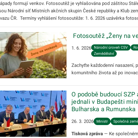
ápady formují venkov. Fotosoutěž je vyhlašována pod záštitou Stál
sou Národní síť Místních akčních skupin České republiky a Klub 
vazu ČR. ​ Termíny vyhlášení fotosoutěže: 1. 6. 2026 uzávěrka fotos
​​ Fotosoutěž „Ženy na 
1. 6. 2026
Národní úroveň CSV
Ro
Zemědělství
Zachyťte každodenní nasazení, p
komunitního života až po inovac
O podobě budoucí SZP 
jednali v Budapešti min
Bulharska a Rumunska
26. 3. 2026
Ministr
Společná zeměd
Tisková zpráva
— Ke společnému 