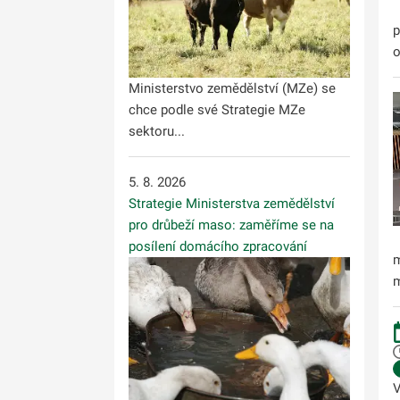
p
o
Ministerstvo zemědělství (MZe) se
chce podle své Strategie MZe
sektoru...
5. 8. 2026
Strategie Ministerstva zemědělství
pro drůbeží maso: zaměříme se na
posílení domácího zpracování
m
m
V