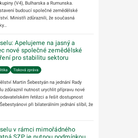
kupiny (V4), Bulharska a Rumunska.
astavení budoucí společné zemědělské
ství. Ministři zdůraznili, že současná
oky…
selu: Apelujeme na jasný a
mec nové společné zemědělské
ření pro stabilitu sektoru
itika
Tisková zpráva
lství Martin Šebestyán na jednání Rady
u zdůraznil nutnost urychlit přípravu nové
dodavatelském řetězci a řešit dostupnost
ebestyánovi při bilaterálním jednání slíbil, že
uselu v rámci mimořádného
tatná SZP je nutnou podmínkou