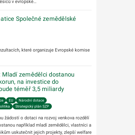
měsíců v evropské…
ematice Společné zemědělské
nzultacích, které organizuje Evropské komise
a: Mladí zemědělci dostanou
korun, na investice do
ude téměř 3,5 miliardy
ce
EU
Národní dotace
litika
Strategický plán SZP
mu žádostí o dotaci na rozvoj venkova rozdělí
stanou například mladí zemědělci, vlastníci a
ům uskutečnit jejich projekty, zlepší welfare