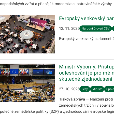
ospodářských zvířat a přispějí k modernizaci potravinářské výrob
Evropský venkovský pa
12. 11. 2025
Národní úroveň CSV
Evropský venkovský parlament 
Ministr Výborný: Přístu
odlesňování je pro mě 
skutečné zjednodušení 
27. 10. 2025
Lesy
Ministr
Spole
Tisková zpráva
— Nařízení proti 
zemědělských trzích i v souvislo
polečné zemědělské politiky (SZP) a zjednodušování evropské legisl