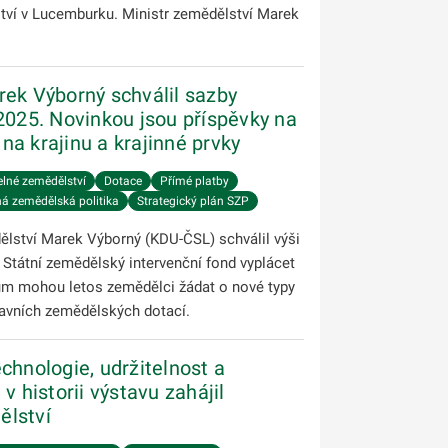
ství v Lucemburku. Ministr zemědělství Marek
rek Výborný schválil sazby
2025. Novinkou jsou příspěvky na
a krajinu a krajinné prvky
elné zemědělství
Dotace
Přímé platby
á zemědělská politika
Strategický plán SZP
lství Marek Výborný (KDU-ČSL) schválil výši
 Státní zemědělský intervenční fond vyplácet
kům mohou letos zemědělci žádat o nové typy
hlavních zemědělských dotací.
chnologie, udržitelnost a
v historii výstavu zahájil
ělství