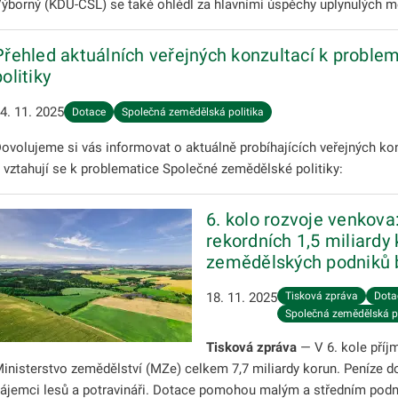
ýborný (KDU-ČSL) se také ohlédl za hlavními úspěchy uplynulých 
Přehled aktuálních veřejných konzultací k probl
politiky
4. 11. 2025
Dotace
Společná zemědělská politika
ovolujeme si vás informovat o aktuálně probíhajících veřejných ko
 vztahují se k problematice Společné zemědělské politiky:
6. kolo rozvoje venkov
rekordních 1,5 miliardy 
zemědělských podniků b
18. 11. 2025
Tisková zpráva
Dota
Společná zemědělská po
Tisková zpráva
— V 6. kole příj
inisterstvo zemědělství (MZe) celkem 7,7 miliardy korun. Peníze do
ájemci lesů a potravináři. Dotace pomohou malým a středním podnik