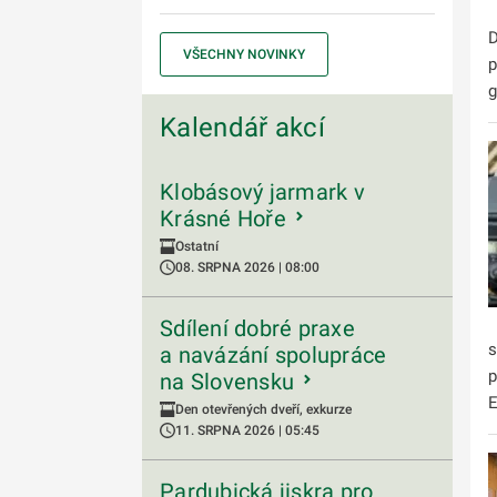
D
VŠECHNY NOVINKY
p
g
Kalendář akcí
Klobásový jarmark v
Krásné Hoře
Ostatní
08. SRPNA 2026 | 08:00
Sdílení dobré praxe
s
a navázání spolupráce
p
na Slovensku
E
Den otevřených dveří, exkurze
11. SRPNA 2026 | 05:45
Pardubická jiskra pro