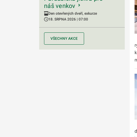
náš venkov
Den otevřených dveří, exkurze
18. SRPNA 2026 | 07:00
VŠECHNY AKCE
r
k
m
d