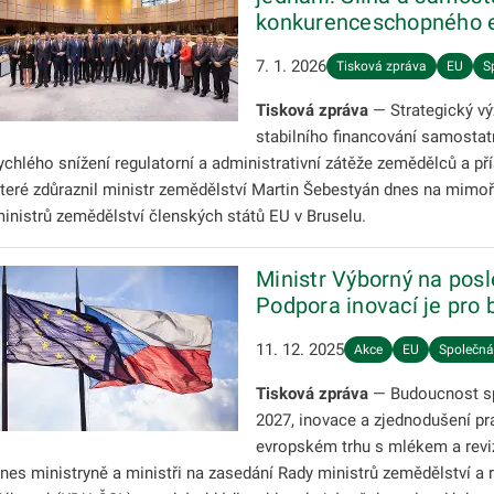
konkurenceschopného 
7. 1. 2026
Tisková zpráva
EU
S
Tisková zpráva
— Strategický v
stabilního financování samostat
ychlého snížení regulatorní a administrativní zátěže zemědělců a p
teré zdůraznil ministr zemědělství Martin Šebestyán dnes na mim
inistrů zemědělství členských států EU v Bruselu.
Ministr Výborný na posl
Podpora inovací je pro
11. 12. 2025
Akce
EU
Společná
Tisková zpráva
— Budoucnost sp
2027, inovace a zjednodušení prav
evropském trhu s mlékem a revizi
nes ministryně a ministři na zasedání Rady ministrů zemědělství a 