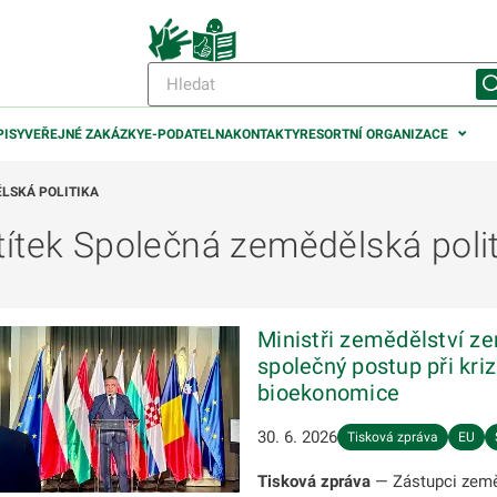
PISY
VEŘEJNÉ ZAKÁZKY
E-PODATELNA
KONTAKTY
RESORTNÍ ORGANIZACE
LSKÁ POLITIKA
títek Společná zemědělská polit
Ministři zemědělství z
společný postup při kri
bioekonomice
30. 6. 2026
Tisková zpráva
EU
Tisková zpráva
— Zástupci zeměd