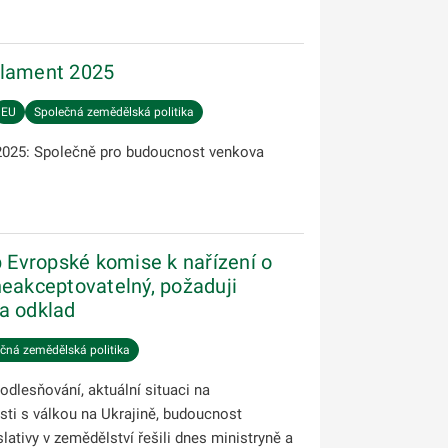
y.
rlament 2025
EU
Společná zemědělská politika
2025: Společně pro budoucnost venkova
p Evropské komise k nařízení o
neakceptovatelný, požaduji
a odklad
čná zemědělská politika
odlesňování, aktuální situaci na
sti s válkou na Ukrajině, budoucnost
ativy v zemědělství řešili dnes ministryně a