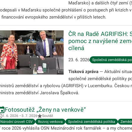
Maďarsko) a dalších čtyř zemí 
odepsali v Maďarsku společné prohlášení o postupech při krizích v
 financování evropského zemědělství v příštích letech.
ČR na Radě AGRIFISH: S
pomoc z navýšené zeměd
cílená
23. 6. 2026
Společná zemědělská pol
Tisková zpráva
— Aktuální situa
společné zemědělské politiky po
inistrů zemědělství a rybolovu (AGRIFISH) v Lucemburku. Českou 
inistra zemědělství Jaroslava Špalková.
​Fotosoutěž „Ženy na venkově“
1. 6. 2026 –3. 7. 2026
Soutěž
Národní úroveň CSV
Rozvoj venkova
Společná zemědělská politika
Zemědě
 roce 2026 vyhlásila OSN Mezinárodní rok farmářek – a my chceme u