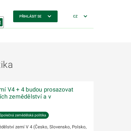
PŘIHLÁSIT SE
CZ
ika
emí V4 + 4 budou prosazovat
zích zemědělství a v
Společná zemědělská politika
ělství zemí V 4 (Česko, Slovensko, Polsko,