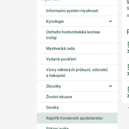
§
Ovládání p
S
Informační systém myslivosti
o
Kynologie
Ovládání p
Ústřední hodnotitelská komise
trofejí
Myslivecká rada
Vydaná pověření
Vzory některých průkazů, odznaků
a tiskopisů
Zkoušky
Ovládání p
Životní situace
Osvěta
Rejstřík honebních společenstev
Sčítání zvěře