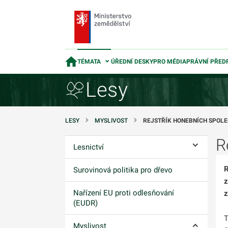
TÉMATA
ÚŘEDNÍ DESKY
PRO MÉDIA
PRÁVNÍ PŘED
Lesy
LESY
MYSLIVOST
REJSTŘÍK HONEBNÍCH SPOL
R
Lesnictví
Ovládání p
R
Surovinová politika pro dřevo
z
Nařízení EU proti odlesňování
z
(EUDR)
T
Myslivost