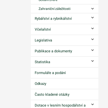
Zahraniční záležitosti
Ovládání p
Rybářství a rybníkářství
Ovládání p
Včelařství
Ovládání p
Legislativa
Ovládání p
Publikace a dokumenty
Ovládání p
Statistika
Ovládání p
Formuláře a podání
Odkazy
Často kladené otázky
Dotace v lesním hospodářství a
Ovládání p