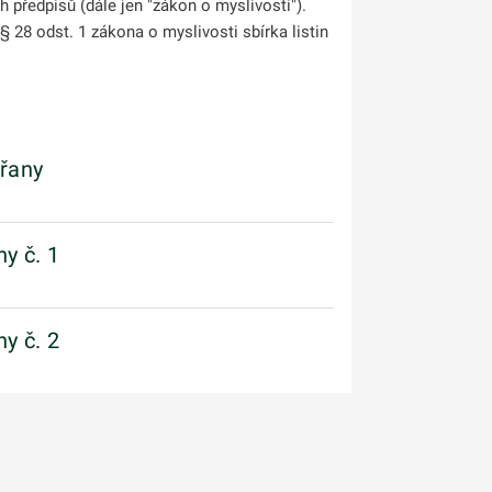
h předpisů (dále jen "zákon o myslivosti").
 28 odst. 1 zákona o myslivosti sbírka listin
řany
y č. 1
y č. 2