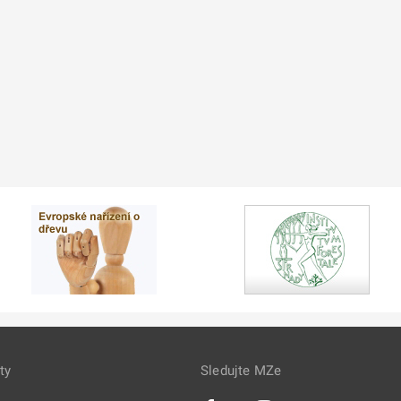
ty
Sledujte MZe