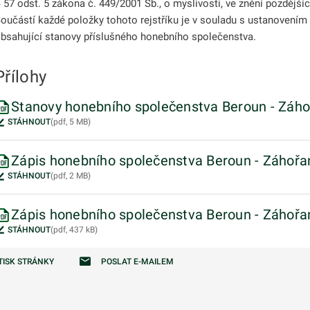
 57 odst. 5 zákona č. 449/2001 Sb., o myslivosti, ve znění pozdějšíc
odmenu
oučástí každé položky tohoto rejstříku je v souladu s ustanovením §
bsahující stanovy příslušného honebního společenstva.
odmenu
Přílohy
Stanovy honebního společenstva Beroun - Záho
STÁHNOUT
(pdf, 5 MB)
Zápis honebního společenstva Beroun - Záhořan
STÁHNOUT
(pdf, 2 MB)
Zápis honebního společenstva Beroun - Záhořan
odmenu
STÁHNOUT
(pdf, 437 kB)
TISK STRÁNKY
POSLAT E-MAILEM