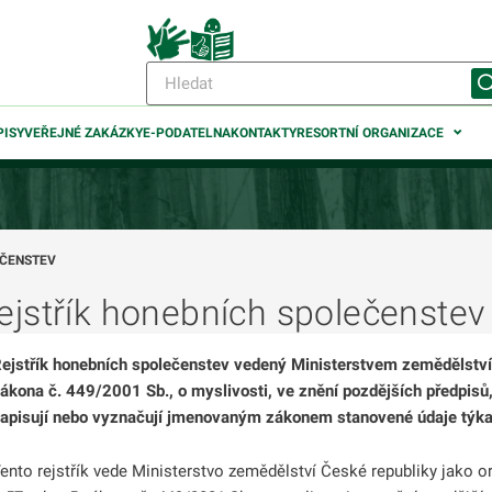
PISY
VEŘEJNÉ ZAKÁZKY
E-PODATELNA
KONTAKTY
RESORTNÍ ORGANIZACE
EČENSTEV
ejstřík honebních společenstev
odmenu
ejstřík honebních společenstev vedený Ministerstvem zemědělství
ákona č. 449/2001 Sb., o myslivosti, ve znění pozdějších předpisů
apisují nebo vyznačují jmenovaným zákonem stanovené údaje týkaj
ento rejstřík vede Ministerstvo zemědělství České republiky jako or