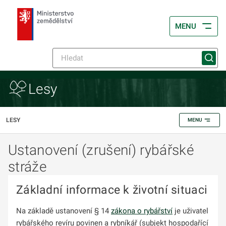
MENU
Lesy
LESY
MENU
Ustanovení (zrušení) rybářské
stráže
Základní informace k životní situaci
Na základě ustanovení § 14
zákona o rybářství
je uživatel
rybářského revíru povinen a rybníkář (subjekt hospodařící