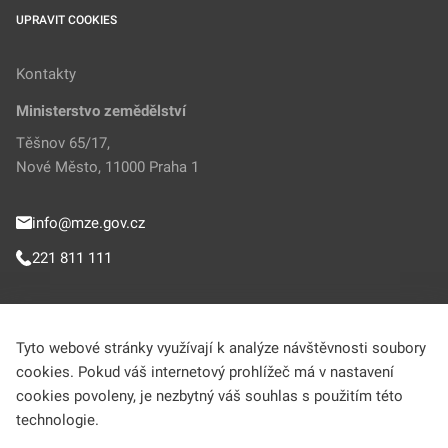
UPRAVIT COOKIES
Kontakty
Ministerstvo zemědělství
Těšnov 65/17,
Nové Město, 11000 Praha 1
info@mze.gov.cz
221 811 111
Sledujte MZe
Tyto webové stránky využívají k analýze návštěvnosti soubory
cookies. Pokud váš internetový prohlížeč má v nastavení
Helpdesk (Portál farmáře)
cookies povoleny, je nezbytný váš souhlas s použitím této
technologie.
222 312 977