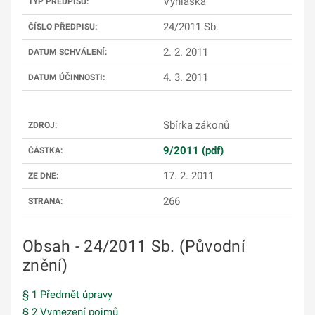
Vyhláška
TYP PŘEDPISU:
24/2011 Sb.
ČÍSLO PŘEDPISU:
2. 2. 2011
DATUM SCHVÁLENÍ:
4. 3. 2011
DATUM ÚČINNOSTI:
Sbírka zákonů
ZDROJ:
9/2011 (pdf)
ČÁSTKA:
17. 2. 2011
ZE DNE:
266
STRANA:
Obsah - 24/2011 Sb. (Původní
znění)
§ 1 Předmět úpravy
§ 2 Vymezení pojmů