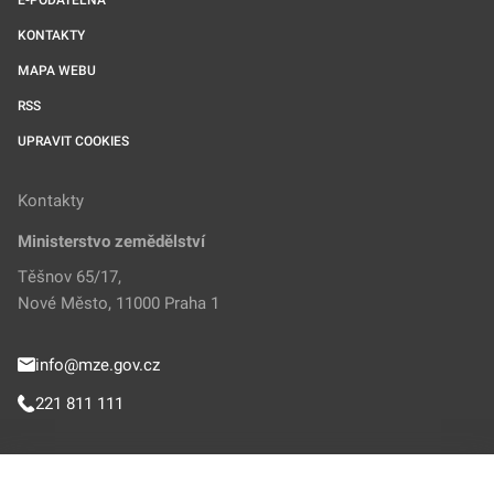
E-PODATELNA
KONTAKTY
MAPA WEBU
RSS
UPRAVIT COOKIES
Kontakty
Ministerstvo zemědělství
Těšnov 65/17,
Nové Město, 11000 Praha 1
info@mze.gov.cz
221 811 111
Sledujte MZe