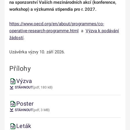
na sponzorství Vašich mezinárodních akcí (konference,
workshop) a výzkumná stipendia pro r.
2027.
https://www.oecd.org/en/about/programmes/co-
operative-research-programme.html
a
Výzva k podávání
žádostí
.
Uzávěrka výzvy 10. září 2026.
Přílohy
Výzva
STÁHNOUT
(pdf, 180 kB)
Poster
STÁHNOUT
(pdf, 3 MB)
Leták