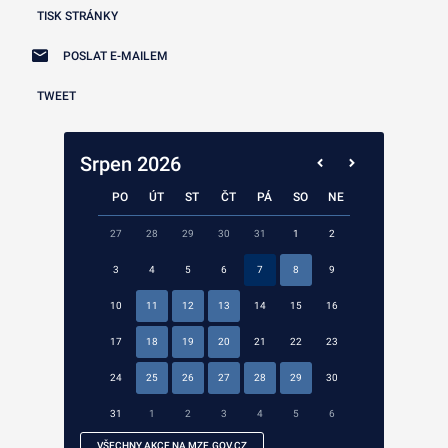
TISK STRÁNKY
POSLAT E-MAILEM
TWEET
Srpen 2026
PO
ÚT
ST
ČT
PÁ
SO
NE
27
28
29
30
31
1
2
3
4
5
6
7
8
9
10
11
12
13
14
15
16
17
18
19
20
21
22
23
24
25
26
27
28
29
30
31
1
2
3
4
5
6
VŠECHNY AKCE NA MZE.GOV.CZ