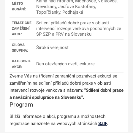
Kalná nad Hronom, Mochovce, Volkovce,
MÍSTO
Nevidzany, Jedľové Kostoľany,
KONÁNÍ:
Topoľčianky, Podhájská
Sdílení příkladů dobré praxe v oblasti
TÉMATICKÉ
intervencí rozvoje venkova podpořených ze
ZAMĚŘENÍ
SP SZP a PRV na Slovensku
AKCE:
CÍLOVÁ
Široká veřejnost
SKUPINA:
KATEGORIE
Den otevřených dveří, exkurze
AKCE:
Zveme Vás na třídenní zahraniční poznávací exkurzi se
zaměřením na sdílení příkladů dobré praxe v oblasti
intervencí rozvoje venkova s názvem:
"Sdílení dobré praxe
a navázání spolupráce na Slovensku".
Program
Bližší informace o akci, programu a možnostech
registrace naleznete na webových stránkách
SZIF
.