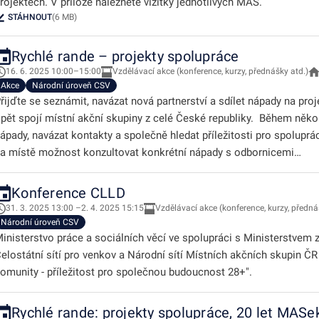
rojektech. V příloze naleznete vizitky jednotlivých MAS.
STÁHNOUT
(6 MB)
Rychlé rande – projekty spolupráce
16. 6. 2025 10:00–15:00
Vzdělávací akce (konference, kurzy, přednášky atd.)
Akce
Národní úroveň CSV
řijďte se seznámit, navázat nová partnerství a sdílet nápady na pro
pět spojí místní akční skupiny z celé České republiky. Během něko
ápady, navázat kontakty a společně hledat příležitosti pro spolupr
a místě možnost konzultovat konkrétní nápady s odbornicemi…
Konference CLLD
31. 3. 2025 13:00 –2. 4. 2025 15:15
Vzdělávací akce (konference, kurzy, předná
Národní úroveň CSV
inisterstvo práce a sociálních věcí ve spolupráci s Ministerstvem 
elostátní sítí pro venkov a Národní sítí Místních akčních skupin ČR
omunity - příležitost pro společnou budoucnost 28+".
Rychlé rande: projekty spolupráce, 20 let MASe