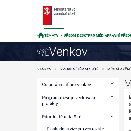
TÉMATA
ÚŘEDNÍ DESKY
PRO MÉDIA
PRÁVNÍ PŘED
Venkov
VENKOV
PRIORITNÍ TÉMATA SÍTĚ
MÍSTNÍ AKČNÍ
M
Celostátní síť pro venkov
Ovládání p
M
Program rozvoje venkova a
Ovládání p
projekty
s
R
Prioritní témata Sítě
u
Ovládání p
Dlouhodobá vize pro venkovské