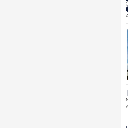
Z
N
v