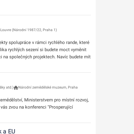
Louvre (Národní 1987/22, Praha 1)
jekty spolupráce v rámci rychlého rande, které
lika rychlých sezení si budete moct vyměnit
áci na společných projektech. Navíc budete mít
šky atd.)
Národní zemědělské muzeum, Praha
zemědělství, Ministerstvem pro místní rozvoj,
 vás zvou na konferenci "Prosperující
k a EU