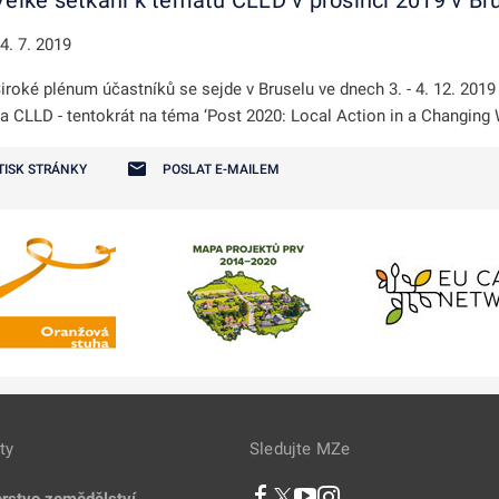
Velké setkání k tématu CLLD v prosinci 2019 v Br
4. 7. 2019
iroké plénum účastníků se sejde v Bruselu ve dnech 3. - 4. 12. 2019
a CLLD - tentokrát na téma ‘Post 2020: Local Action in a Changing 
TISK STRÁNKY
POSLAT E-MAILEM
ty
Sledujte MZe