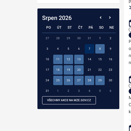
p
Srpen 2026
PO
ÚT
ST
ČT
PÁ
SO
NE
27
28
29
30
31
1
2
P
o
3
4
5
6
7
8
9
n
10
11
12
13
14
15
16
n
17
18
19
20
21
22
23
24
25
26
27
28
29
30
31
1
2
3
4
5
6
M
VŠECHNY AKCE NA MZE.GOV.CZ
C
k