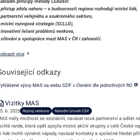
ákladní principy metody LEADER:
 přístup zdola nahoru – o budoucnosti regionu rozhodují místní lidé,
 partnerství veřejného a soukromého sektoru,
 místní rozvojová strategie (SCLLD),
 inovativní řešení problémů venkova,
 síťování a spolupráce mezi MAS v ČR i zahraničí.
obrazit více
odmenu
Související odkazy
odmenu
yhlášené výzvy MAS na webu SZIF v členění dle jednotlivých RO
Vizitky MAS
odmenu
5. 6. 2025
Rozvoj venkova
Národní úroveň CSV
AS měly možnost se seznámit, navázat nová partnerství a sdílet n
ychlé rande, která opět spojila místní akční skupiny z celé České r
odmenu
i lidé mohli vyměnit nápady, navázat kontakty a společně hledat pří
odmenu