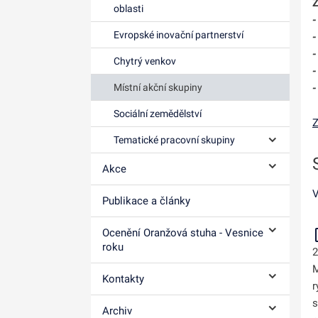
Z
oblasti
-
Evropské inovační partnerství
-
-
Chytrý venkov
-
Místní akční skupiny
-
Sociální zemědělství
Z
Tematické pracovní skupiny
Ovládání p
Akce
Ovládání p
V
Publikace a články
Ocenění Oranžová stuha - Vesnice
Ovládání p
roku
2
M
Kontakty
r
Ovládání p
s
Archiv
Ovládání p