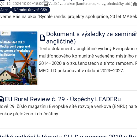
9. 12. 2024 10:00–15:00
Vzdělávací akce (konference, kurzy, přednášky atd.)
Akce
Národní úroveň CSV
veme Vás na akci "Rychlé rande: projekty spolupráce, 20 let MASek
Dokument s výsledky ze seminá
angličtině)
Tento dokument v angličtině vydaný Evropskou s
multifondového komunitně vedeného místního 
2014–2020 a o zkušenostech s tímto rámcem. Po
MFCLLD pokračovat v období 2023–2027.
EU Rural Review č. 29 - Úspěchy LEADERu
ové 29. číslo magazínu Evropské sítě rozvoje venkova (ENRD) na t
enkov přeloženo i do češtiny.