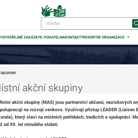
PISY
VEŘEJNÉ ZAKÁZKY
E-PODATELNA
KONTAKTY
RESORTNÍ ORGANIZACE
 SKUPINY
ístní akční skupiny
odmenu
ístní akční skupiny (MAS) jsou partnerství občanů, neziskových org
odmenu
polupracují na rozvoji venkova. Využívají přístup
LEADER
(Liaison 
urale), který staví na místních potřebách, tradicích a spolupráci
ž od 90. let minulého století.
odmenu