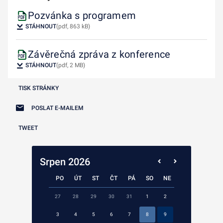
Pozvánka s programem
STÁHNOUT
(pdf, 863 kB)
Závěrečná zpráva z konference
STÁHNOUT
(pdf, 2 MB)
TISK STRÁNKY
POSLAT E-MAILEM
TWEET
Srpen 2026
PO
ÚT
ST
ČT
PÁ
SO
NE
27
28
29
30
31
1
2
3
4
5
6
7
8
9