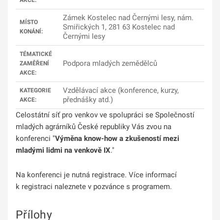
AKCE:
Zámek Kostelec nad Černými lesy, nám.
MÍSTO
Smiřických 1, 281 63 Kostelec nad
KONÁNÍ:
Černými lesy
TÉMATICKÉ
Podpora mladých zemědělců
ZAMĚŘENÍ
AKCE:
Vzdělávací akce (konference, kurzy,
KATEGORIE
přednášky atd.)
AKCE:
Celostátní síť pro venkov ve spolupráci se Společností
mladých agrárníků České republiky Vás zvou na
konferenci "
Výměna know-how a zkušeností mezi
mladými lidmi na venkově
IX
."
Na konferenci je nutná registrace. Více informací
k registraci naleznete v pozvánce s programem.
Přílohy