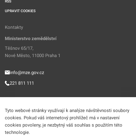
RSS
UPRAVIT COOKIES
Kontakty
Ministerstvo zemědělství
Těšnov 65/17,
Nové Město, 11000 Praha 1
info@mze.gov.cz
221 811 111
Sledujte MZe
Tyto webové stránky využívají k analýze návštěvnosti soubory
cookies. Pokud váš internetový prohlížeč má v nastavení
Helpdesk (Portál farmáře)
cookies povoleny, je nezbytný váš souhlas s použitím této
technologie.
222 312 977