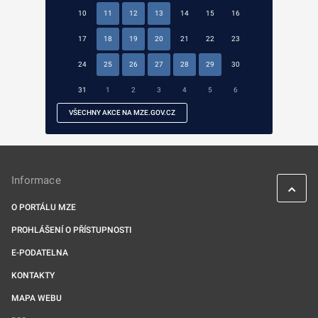
10
11
12
13
14
15
16
17
18
19
20
21
22
23
24
25
26
27
28
29
30
31
1
2
3
4
5
6
VŠECHNY AKCE NA MZE.GOV.CZ
Informace
O PORTÁLU MZE
PROHLÁŠENÍ O PŘÍSTUPNOSTI
E-PODATELNA
KONTAKTY
MAPA WEBU