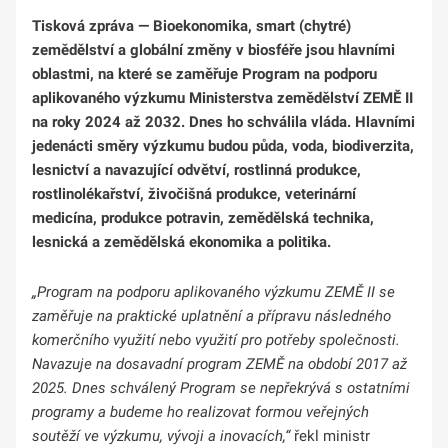
Tisková zpráva
— Bioekonomika, smart (chytré)
zemědělství a globální změny v biosféře jsou hlavními
oblastmi, na které se zaměřuje Program na podporu
aplikovaného výzkumu Ministerstva zemědělství ZEMĚ II
na roky 2024 až 2032. Dnes ho schválila vláda. Hlavními
jedenácti směry výzkumu budou půda, voda, biodiverzita,
lesnictví a navazující odvětví, rostlinná produkce,
rostlinolékařství, živočišná produkce, veterinární
medicína, produkce potravin, zemědělská technika,
lesnická a zemědělská ekonomika a politika.
„Program na podporu aplikovaného výzkumu ZEMĚ II se
zaměřuje na praktické uplatnění a přípravu následného
komerčního využití nebo využití pro potřeby společnosti.
Navazuje na dosavadní program ZEMĚ na období 2017 až
2025. Dnes schválený Program se nepřekrývá s ostatními
programy a budeme ho realizovat formou veřejných
soutěží ve výzkumu, vývoji a inovacích,“
řekl ministr