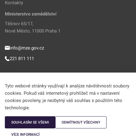
Kontakty
Ministerstvo zemědělství
Těšnov 65/17,
Nové Město, 11000 Praha 1
info@mze.gov.cz
221 811 111
Sledujte MZe
Tyto webové stránky využívají k analýze návštěvnosti soubory
cookies. Pokud váš internetový prohlížeč má v nastavení
Helpdesk (Portál farmáře)
cookies povoleny, je nezbytný váš souhlas s použitím této
technologie.
222 312 977
SOUHLASÍM SE VŠEMI
ODMÍTNOUT VŠECHNY
MZe © 2009-2026 Ministerstvo zemědělství • Informace jsou poskytovány v
VÍCE INFORMACÍ