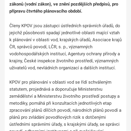
zákonů (vodní zákon), ve znění pozdějších předpisů, pro
přípravu čtvrtého plánovacího období.
Členy KPOV jsou zástupci ústředních správních úřadů, do
jejichž působnosti spadají jednotlivé oblasti mající vztah
k plánování v oblasti vod, krajských úřadů, Asociace krajů
ČR, správců povodí, LČR, s. p., významných
vodohospodářských institucí, Agentury ochrany přírody a
krajiny, České inspekce životního prostředí, významných
uživatelů vod, nevládních organizací a dalších institucí.
KPOV pro plánování v oblasti vod se řídí schváleným
statutem, projednává a doporučuje Ministerstvu
zemědělství a Ministerstvu životního prostředí postupy a
metodiky, pomáhá při konzultacích jednotlivých etap
zpracování plánů dílčích povodí, národních plánů povodí a
plánů pro zvládání povodňových rizik s dotčenými
ústředními správními úřady, s krajskými úřady, se správci