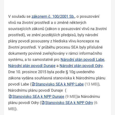
V souladu se
zákonem č. 100/2001 Sb.
, o posuzování
vlivů na životní prostředí a o změně některých
souvisejících zákonů (zákon o posuzování vlivů na životní
prostředí), ve znění pozdějších předpisů, byly národní
plány povodí posouzeny z hlediska vlivu koncepce na
životní prostředí. V průběhu procesu SEA byly příslušné
dokumenty povinně zveřejňovány v rámci informačního
systému, a to samostatně pro
Národní plán povodí Labe
,
Národní plán povodí Dunaje
a
Národní plán povodí Odry
.
Dne 10. prosince 2015 byla podle § 10g uvedeného
zákona vydána souhlasná stanoviska k Národnímu plánu
povodí Labe (
Stanovisko SEA k NPP Labe
(13 MB)
),
Národnímu plánu povodí Dunaje (
Stanovisko SEA k NPP Dunaje
(9 MB)
)a Národnímu
plánu povodí Odry (
Stanovisko SEA k NPP Odry
(6
MB)
).