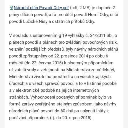
Národní plán Povodí Odry.pdf
(pdf, 2 MB)
je doplněn 2
plány dílčích povodí, a to pro dílčí povodí Horní Odry, dílčí
povodí Lužické Nisy a ostatních přítoků Odry.
V souladu s ustanovením § 19 vyhlášky č. 24/2011 Sb., o
plánech povodí a plánech pro zvládání povodňových rizik,
ve znění pozdějších předpisů, byly návrhy národních plánů
povodí zpřístupněny od 22. prosince 2014 po dobu 6
měsíců (do 22. června 2015) k písemným připomínkám
uživatelů vody a veřejnosti na Ministerstvu zemědělství,
Ministerstvu životního prostředí a na všech krajských
úřadech a u všech správců povodí, a to v listinné podobě
a v elektronické podobě na jejich internetových
stránkách. Vyhodnocení podaných připomínek bylo ve
formě zprávy zveřejněno stejným způsobem, jako návrhy
národních plánů povodí do 60 dnů po uplynutí lhůty k
podávání připomínek (tj. do 20. srpna 2015).