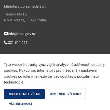
Ministerstvo zemědělství
Těšnov 65/17,
Nové Město, 11000 Praha 1
info@mze.gov.cz
221 811 111
Sledujte MZe
Tyto webové stránky využívají k analýze návštěvnosti soubory
cookies. Pokud váš internetový prohlížeč má v nastavení
Helpdesk (Portál farmáře)
cookies povoleny, je nezbytný váš souhlas s použitím této
technologie.
222 312 977
SOUHLASÍM SE VŠEMI
ODMÍTNOUT VŠECHNY
MZe © 2009-2026 Ministerstvo zemědělství • Informace jsou poskytovány v
VÍCE INFORMACÍ
souladu se zákonem č. 106/1999 Sb., o svobodném přístupu k informacím.