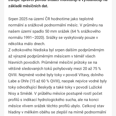
základě měsíčních dat.
Srpen 2025 na území ČR hodnotíme jako teplotně
normální a srážkově podnormální měsíc. V průměru na
našem území spadlo 50 mm srážek (64 % srážkového
normálu 1991–2020). Srážky se vyskytovaly pouze v
několika málo dnech.
Z odtokového hlediska byl srpen dalším podprůměrným
až výrazně podprůměrným měsícem v téměř všech
hlavních povodích. Průměrné měsíční průtoky se na
většině sledovaných toků pohybovaly mezi 20 až 75 %
QVIII. Nejméně vodné byly toky v povodí Vltavy, dolního
Labe a Ohře (15 až 60 % QVIII), naopak nejvíce vodné byly
toky odvodňující Beskydy a také toky v povodí Lužické
Nisy a Smědé. V průběhu měsíce postupně rostl počet
profilů s indikací hydrologického sucha, ale na konci
měsíce vlivem srážek těchto profilů ubylo. Celkový stav
hladiny v mělkém oběhu se zlepšil na mírně podnormální