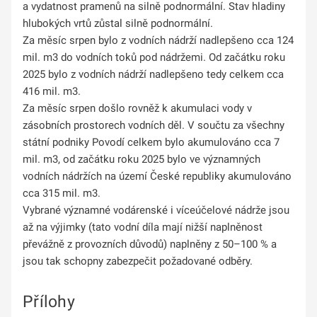
a vydatnost pramenů na silně podnormální. Stav hladiny
hlubokých vrtů zůstal silně podnormální.
Za měsíc srpen bylo z vodních nádrží nadlepšeno cca 124
mil. m3 do vodních toků pod nádržemi. Od začátku roku
2025 bylo z vodních nádrží nadlepšeno tedy celkem cca
416 mil. m3.
Za měsíc srpen došlo rovněž k akumulaci vody v
zásobních prostorech vodních děl. V součtu za všechny
státní podniky Povodí celkem bylo akumulováno cca 7
mil. m3, od začátku roku 2025 bylo ve významných
vodních nádržích na území České republiky akumulováno
cca 315 mil. m3.
Vybrané významné vodárenské i víceúčelové nádrže jsou
až na výjimky (tato vodní díla mají nižší naplněnost
převážně z provozních důvodů) naplněny z 50–100 % a
jsou tak schopny zabezpečit požadované odběry.
Přílohy