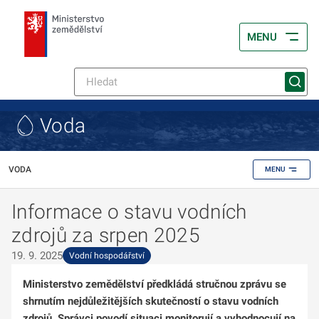
MENU
Voda
VODA
MENU
Informace o stavu vodních
zdrojů za srpen 2025
19. 9. 2025
Vodní hospodářství
Ministerstvo zemědělství předkládá stručnou zprávu se
shrnutím nejdůležitějších skutečností o stavu vodních
zdrojů. Správci povodí situaci monitorují a vyhodnocují na