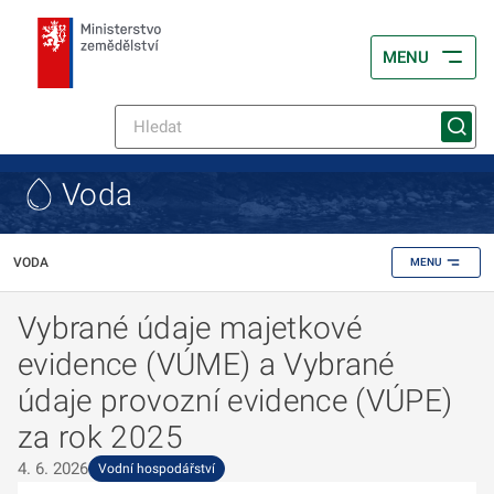
MENU
Voda
VODA
MENU
Vybrané údaje majetkové
evidence (VÚME) a Vybrané
údaje provozní evidence (VÚPE)
za rok 2025
4. 6. 2026
Vodní hospodářství