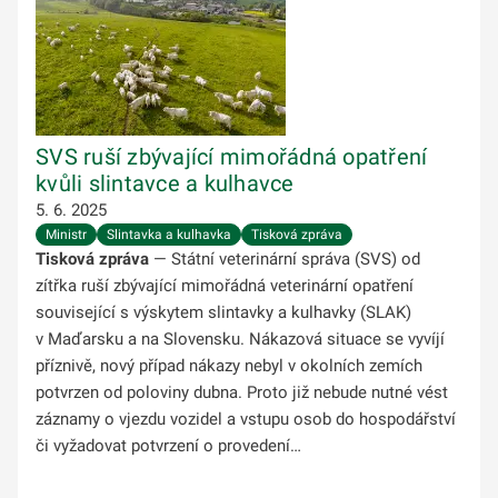
SVS ruší zbývající mimořádná opatření
kvůli slintavce a kulhavce
5. 6. 2025
Ministr
Slintavka a kulhavka
Tisková zpráva
Tisková zpráva
— Státní veterinární správa (SVS) od
zítřka ruší zbývající mimořádná veterinární opatření
související s výskytem slintavky a kulhavky (SLAK)
v Maďarsku a na Slovensku. Nákazová situace se vyvíjí
příznivě, nový případ nákazy nebyl v okolních zemích
potvrzen od poloviny dubna. Proto již nebude nutné vést
záznamy o vjezdu vozidel a vstupu osob do hospodářství
či vyžadovat potvrzení o provedení…