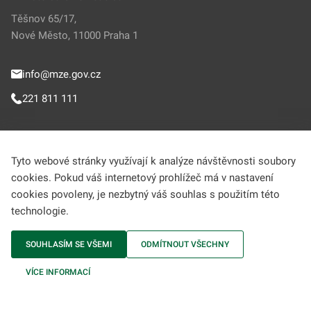
Těšnov 65/17,
Nové Město, 11000 Praha 1
info@mze.gov.cz
221 811 111
Sledujte MZe
Tyto webové stránky využívají k analýze návštěvnosti soubory
cookies. Pokud váš internetový prohlížeč má v nastavení
Helpdesk (Portál farmáře)
cookies povoleny, je nezbytný váš souhlas s použitím této
technologie.
222 312 977
SOUHLASÍM SE VŠEMI
ODMÍTNOUT VŠECHNY
MZe © 2009-2026 Ministerstvo zemědělství • Informace jsou poskytovány v
VÍCE INFORMACÍ
souladu se zákonem č. 106/1999 Sb., o svobodném přístupu k informacím.