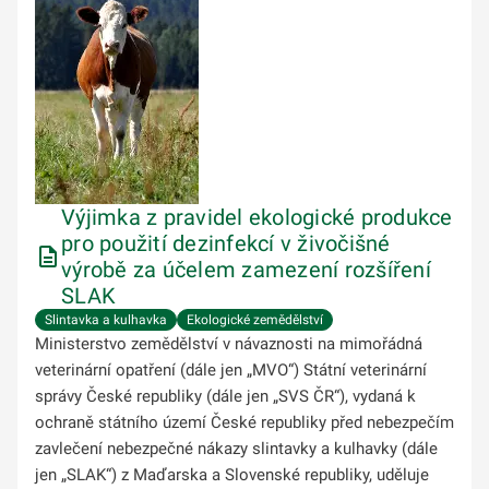
Výjimka z pravidel ekologické produkce
pro použití dezinfekcí v živočišné
výrobě za účelem zamezení rozšíření
SLAK
Slintavka a kulhavka
Ekologické zemědělství
Ministerstvo zemědělství v návaznosti na mimořádná
veterinární opatření (dále jen „MVO“) Státní veterinární
správy České republiky (dále jen „SVS ČR“), vydaná k
ochraně státního území České republiky před nebezpečím
zavlečení nebezpečné nákazy slintavky a kulhavky (dále
jen „SLAK“) z Maďarska a Slovenské republiky, uděluje