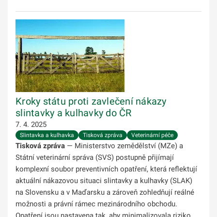
Kroky státu proti zavlečení nákazy
slintavky a kulhavky do ČR
7. 4. 2025
Slintavka a kulhavka
Tisková zpráva
Veterinární péče
Tisková zpráva
— Ministerstvo zemědělství (MZe) a
Státní veterinární správa (SVS) postupně přijímají
komplexní soubor preventivních opatření, která reflektují
aktuální nákazovou situaci slintavky a kulhavky (SLAK)
na Slovensku a v Maďarsku a zároveň zohledňují reálné
možnosti a právní rámec mezinárodního obchodu.
Opatření jsou nastavena tak, aby minimalizovala riziko