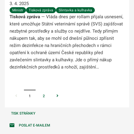
3. 4. 2025
Ministr
Tisková zpráva
Slintavka a kulhavka
Tisková zpráva
— Vláda dnes per rollam přijala usnesení,
které umožňuje Státní veterinární správě (SVS) zajišťovat
nezbytné prostředky a služby co nejdříve. Tedy přímým
nákupem tak, aby se mohl od dnešní půlnoci zpřísnit
režim dezinfekce na hraničních přechodech v rámci
opatření k ochraně území České republiky před
zavlečením slintavky a kulhavky. Jde o přímý nákup
dezinfekčních prostředků a rohoží, zajištění…
1
2
TISK STRÁNKY
POSLAT E-MAILEM