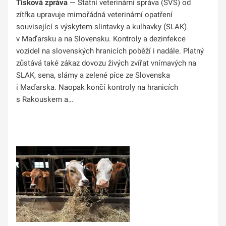
Tisková zpráva
— Státní veterinární správa (SVS) od
zítřka upravuje mimořádná veterinární opatření
související s výskytem slintavky a kulhavky (SLAK)
v Maďarsku a na Slovensku. Kontroly a dezinfekce
vozidel na slovenských hranicích poběží i nadále. Platný
zůstává také zákaz dovozu živých zvířat vnímavých na
SLAK, sena, slámy a zelené píce ze Slovenska
i Maďarska. Naopak končí kontroly na hranicích
s Rakouskem a…