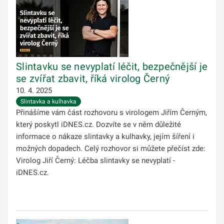
Slintavku se nevyplatí léčit, bezpečnější je
se zvířat zbavit, říká virolog Černý
10. 4. 2025
Slintavka a kulhavka
Přinášíme vám část rozhovoru s virologem Jiřím Černým,
který poskytl iDNES.cz. Dozvíte se v něm důležité
informace o nákaze slintavky a kulhavky, jejím šíření i
možných dopadech. Celý rozhovor si můžete přečíst zde:
Virolog Jiří Černý: Léčba slintavky se nevyplatí -
iDNES.cz.