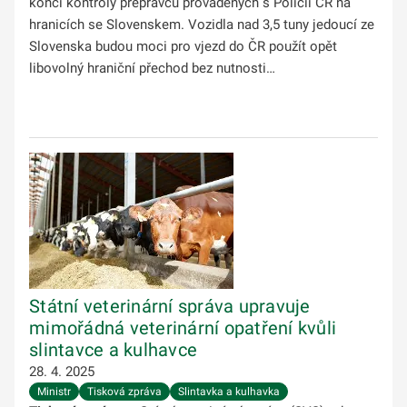
končí kontroly přepravců prováděných s Policií ČR na
hranicích se Slovenskem. Vozidla nad 3,5 tuny jedoucí ze
Slovenska budou moci pro vjezd do ČR použít opět
libovolný hraniční přechod bez nutnosti…
Státní veterinární správa upravuje
mimořádná veterinární opatření kvůli
slintavce a kulhavce
28. 4. 2025
Ministr
Tisková zpráva
Slintavka a kulhavka