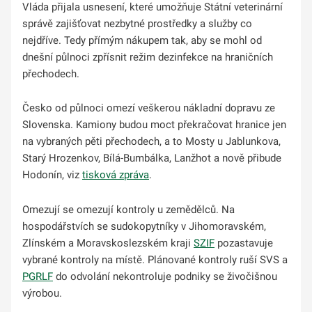
Vláda přijala usnesení, které umožňuje Státní veterinární
správě zajišťovat nezbytné prostředky a služby co
nejdříve. Tedy přímým nákupem tak, aby se mohl od
dnešní půlnoci zpřísnit režim dezinfekce na hraničních
přechodech.
Česko od půlnoci omezí veškerou nákladní dopravu ze
Slovenska. Kamiony budou moct překračovat hranice jen
na vybraných pěti přechodech, a to Mosty u Jablunkova,
Starý Hrozenkov, Bílá-Bumbálka, Lanžhot a nově přibude
Hodonín, viz
tisková zpráva
.
Omezují se omezují kontroly u zemědělců. Na
hospodářstvích se sudokopytníky v Jihomoravském,
Zlínském a Moravskoslezském kraji
SZIF
pozastavuje
vybrané kontroly na místě. Plánované kontroly ruší SVS a
PGRLF
do odvolání nekontroluje podniky se živočišnou
výrobou.