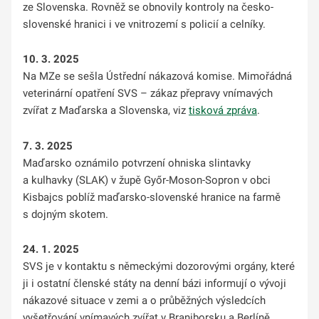
ze Slovenska. Rovněž se obnovily kontroly na česko-
slovenské hranici i ve vnitrozemí s policií a celníky.
10. 3. 2025
Na MZe se sešla Ústřední nákazová komise. Mimořádná
veterinární opatření SVS – zákaz přepravy vnímavých
zvířat z Maďarska a Slovenska, viz
tisková zpráva
.
7. 3. 2025
Maďarsko oznámilo potvrzení ohniska slintavky
a kulhavky (SLAK) v župě Győr-Moson-Sopron v obci
Kisbajcs poblíž maďarsko-slovenské hranice na farmě
s dojným skotem.
24. 1. 2025
SVS je v kontaktu s německými dozorovými orgány, které
ji i ostatní členské státy na denní bázi informují o vývoji
nákazové situace v zemi a o průběžných výsledcích
vyšetřování vnímavých zvířat v Braniborsku a Berlíně.