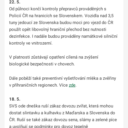
22. 5.
Od půlnoci končí kontroly přepravců prováděných s
Policií ČR na hranicích se Slovenskem. Vozidla nad 3,5
tuny jedoucí ze Slovenska budou moci pro vjezd do ČR
použít opět libovolný hraniční přechod bez nutnosti
dezinfekce. I nadále budou prováděny namátkové silniční
kontroly ve vnitrozemí.
V platnosti zůstávají opatření cílená na zvýšení
biologické bezpečnosti v chovech.
Dále poběží také preventivní vyšetřování mléka a zvěřiny
v příhraničních regionech.
Více
zde
.
18. 5.
SVS ode dneška ruší zákaz dovozu zvířat, která mohou
dostat slintavku a kulhavku z Maďarska a Slovenska do
ČR. Ruší se také zákaz dovozu sena, slámy a zelené píce
a uvolňují se podmínky pro dovoz tepelně