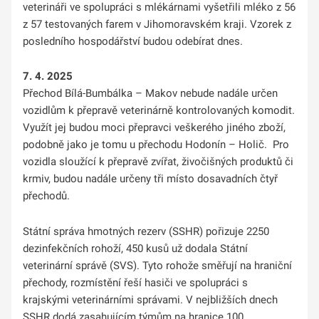
veterináři ve spolupráci s mlékárnami vyšetřili mléko z 56
z 57 testovaných farem v Jihomoravském kraji. Vzorek z
posledního hospodářství budou odebírat dnes.
7. 4. 2025
Přechod Bílá-Bumbálka – Makov nebude nadále určen
vozidlům k přepravě veterinárně kontrolovaných komodit.
Využít jej budou moci přepravci veškerého jiného zboží,
podobně jako je tomu u přechodu Hodonín – Holič. Pro
vozidla sloužící k přepravě zvířat, živočišných produktů či
krmiv, budou nadále určeny tři místo dosavadních čtyř
přechodů.
Státní správa hmotných rezerv (SSHR) pořizuje 2250
dezinfekčních rohoží, 450 kusů už dodala Státní
veterinární správě (SVS). Tyto rohože směřují na hraniční
přechody, rozmístění řeší hasiči ve spolupráci s
krajskými veterinárními správami. V nejbližších dnech
SSHR dodá zasahujícím týmům na hranice 100