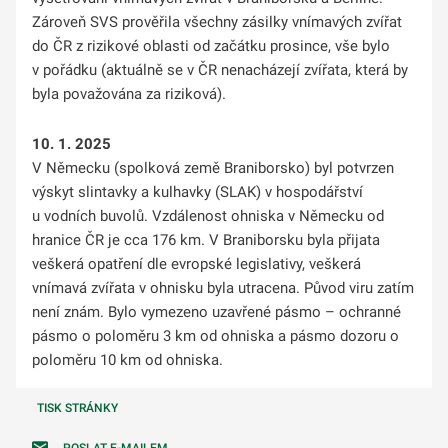
Zároveň SVS prověřila všechny zásilky vnímavých zvířat
do ČR z rizikové oblasti od začátku prosince, vše bylo
v pořádku (aktuálně se v ČR nenacházejí zvířata, která by
byla považována za riziková).
10. 1. 2025
V Německu (spolková země Braniborsko) byl potvrzen
výskyt slintavky a kulhavky (SLAK) v hospodářství
u vodních buvolů. Vzdálenost ohniska v Německu od
hranice ČR je cca 176 km. V Braniborsku byla přijata
veškerá opatření dle evropské legislativy, veškerá
vnímavá zvířata v ohnisku byla utracena. Původ viru zatím
není znám. Bylo vymezeno uzavřené pásmo – ochranné
pásmo o poloměru 3 km od ohniska a pásmo dozoru o
poloměru 10 km od ohniska.
TISK STRÁNKY
POSLAT E-MAILEM