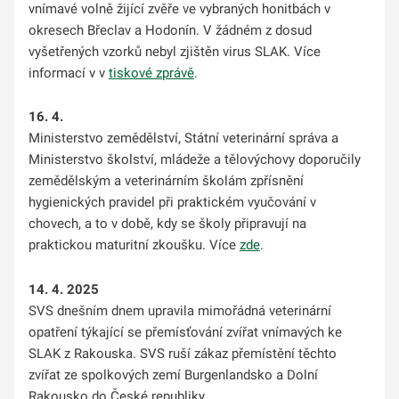
vnímavé volně žijící zvěře ve vybraných honitbách v
okresech Břeclav a Hodonín. V žádném z dosud
vyšetřených vzorků nebyl zjištěn virus SLAK. Více
informací v
v
tiskové zprávě
.
16. 4.
Ministerstvo zemědělství, Státní veterinární správa a
Ministerstvo školství, mládeže a tělovýchovy doporučily
zemědělským a veterinárním školám zpřísnění
hygienických pravidel při praktickém vyučování v
chovech, a to v době, kdy se školy připravují na
praktickou maturitní zkoušku.
Více
zde
.
14. 4. 2025
SVS dnešním dnem upravila mimořádná veterinární
opatření týkající se přemísťování zvířat vnímavých ke
SLAK z Rakouska. SVS ruší zákaz přemístění těchto
zvířat ze spolkových zemí Burgenlandsko a Dolní
Rakousko do České republiky.