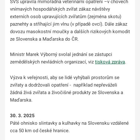
SVS upravila mimořádná veterinární opatření –v chovech
vnímavých hospodářských zvířat zákaz návštěvy
externích osob upravujících zvířatům (zejména skotu)
paznehty a stříhající jim vlnu (v případě ovcí). Dále zákaz
dovozu masokostní moučky a dalších rizikových komodit
ze Slovenska a Maďarska do ČR.
Ministr Marek Výborný svolal jednání se zástupci
zemědělských nevládních organizací, viz
tisková zpráva
.
Výzva k veřejnosti, aby se lidé vyhýbali prostorům se
zvířaty a dodržovali opatření - například nepřeváželi
žádná živá zvířata a živočišné produkty ze Slovenska a
Maďarska.
30. 3. 2025
Páté ohnisko slintavky a kulhavky na Slovensku vzdálené
cca 50 km od české hranice.