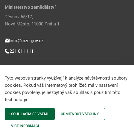
Ministerstvo zemědělství
Těšnov 65/17,
Nové Město, 11000 Praha 1
info@mze.gov.cz
221 811 111
Sledujte MZe
Tyto webové stránky využívají k analýze návštěvnosti soubory
cookies. Pokud váš internetový prohlížeč má v nastavení
Helpdesk (Portál farmáře)
cookies povoleny, je nezbytný váš souhlas s použitím této
technologie.
222 312 977
SOUHLASÍM SE VŠEMI
ODMÍTNOUT VŠECHNY
MZe © 2009-2026 Ministerstvo zemědělství • Informace jsou poskytovány v
VÍCE INFORMACÍ
souladu se zákonem č. 106/1999 Sb., o svobodném přístupu k informacím.