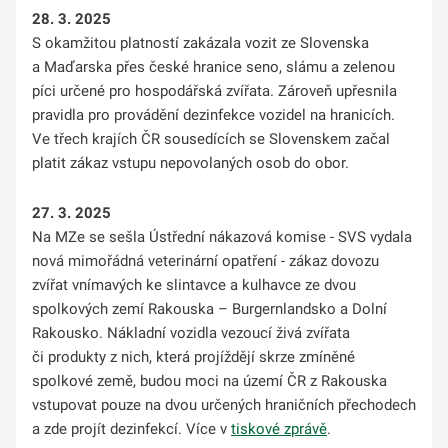
28. 3. 2025
S okamžitou platností zakázala vozit ze Slovenska
a Maďarska přes české hranice seno, slámu a zelenou
píci určené pro hospodářská zvířata. Zároveň upřesnila
pravidla pro provádění dezinfekce vozidel na hranicích.
Ve třech krajích ČR sousedících se Slovenskem začal
platit zákaz vstupu nepovolaných osob do obor.
27. 3. 2025
Na MZe se sešla Ústřední nákazová komise - SVS vydala
nová mimořádná veterinární opatření - zákaz dovozu
zvířat vnímavých ke slintavce a kulhavce ze dvou
spolkových zemí Rakouska – Burgernlandsko a Dolní
Rakousko. Nákladní vozidla vezoucí živá zvířata
či produkty z nich, která projíždějí skrze zmíněné
spolkové země, budou moci na území ČR z Rakouska
vstupovat pouze na dvou určených hraničních přechodech
a zde projít dezinfekcí. Více v
tiskové zprávě
.