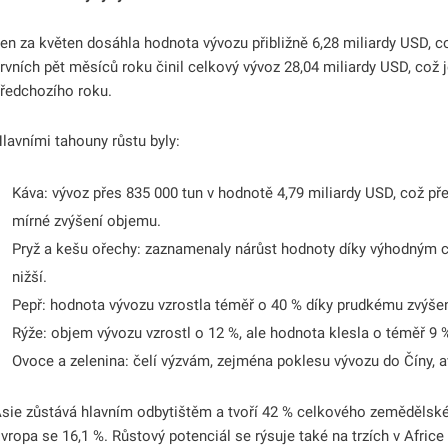
odmenu
en za květen dosáhla hodnota vývozu přibližně 6,28 miliardy USD, c
odmenu
rvních pět měsíců roku činil celkový vývoz 28,04 miliardy USD, což 
ředchozího roku.
odmenu
lavními tahouny růstu byly:
odmenu
odmenu
Káva: vývoz přes 835 000 tun v hodnotě 4,79 miliardy USD, což pře
mírné zvýšení objemu.
Pryž a kešu ořechy: zaznamenaly nárůst hodnoty díky výhodným 
nižší.
Pepř: hodnota vývozu vzrostla téměř o 40 % díky prudkému zvýšen
Rýže: objem vývozu vzrostl o 12 %, ale hodnota klesla o téměř 9 
Ovoce a zelenina: čelí výzvám, zejména poklesu vývozu do Číny, a
sie zůstává hlavním odbytištěm a tvoří 42 % celkového zemědělské
vropa se 16,1 %. Růstový potenciál se rýsuje také na trzích v Africe