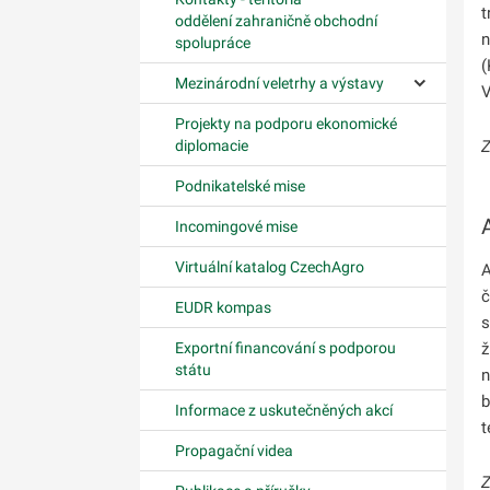
t
oddělení zahraničně obchodní
n
spolupráce
(
Mezinárodní veletrhy a výstavy
V
Ovládání p
Projekty na podporu ekonomické
Z
diplomacie
Podnikatelské mise
Incomingové mise
Virtuální katalog CzechAgro
A
č
EUDR kompas
s
Exportní financování s podporou
ž
státu
n
b
Informace z uskutečněných akcí
t
Propagační videa
Z