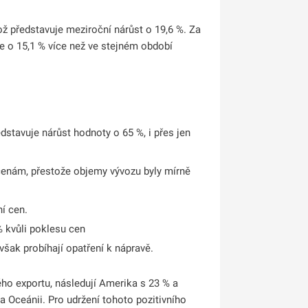
ož představuje meziroční nárůst o 19,6 %. Za
je o 15,1 % více než ve stejném období
dstavuje nárůst hodnoty o 65 %, i přes jen
cenám, přestože objemy vývozu byly mírně
í cen.
% kvůli poklesu cen
však probíhají opatření k nápravě.
ho exportu, následují Amerika s 23 % a
 a Oceánii. Pro udržení tohoto pozitivního