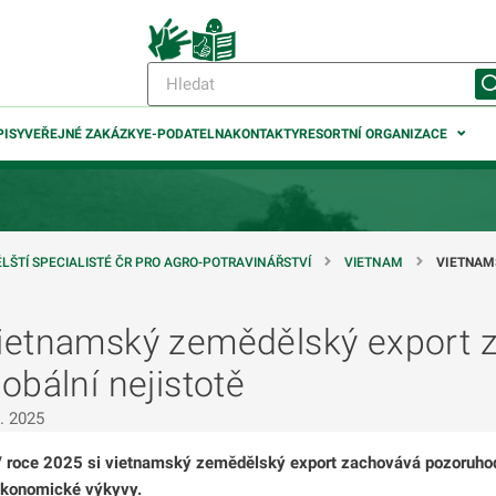
PISY
VEŘEJNÉ ZAKÁZKY
E-PODATELNA
KONTAKTY
RESORTNÍ ORGANIZACE
LŠTÍ SPECIALISTÉ ČR PRO AGRO-POTRAVINÁŘSTVÍ
VIETNAM
VIETNAM
ietnamský zemědělský export z
odmenu
lobální nejistotě
odmenu
6. 2025
odmenu
 roce 2025 si vietnamský zemědělský export zachovává pozoruhodno
konomické výkyvy.