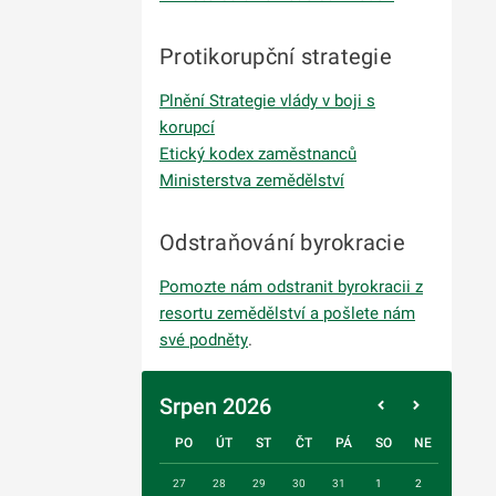
Protikorupční strategie
Plnění Strategie vlády v boji s
korupcí
Etický kodex zaměstnanců
Ministerstva zemědělství
Odstraňování byrokracie
Pomozte nám odstranit byrokracii z
resortu zemědělství a pošlete nám
své podněty
.
Srpen 2026
PO
ÚT
ST
ČT
PÁ
SO
NE
27
28
29
30
31
1
2