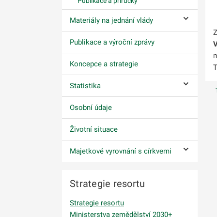
Publikace a příručky
Materiály na jednání vlády
Ovládání p
Z
Publikace a výroční zprávy
V
m
Koncepce a strategie
T
Statistika
Ovládání p
Osobní údaje
Životní situace
Majetkové vyrovnání s církvemi
Ovládání p
Strategie resortu
Strategie resortu
Ministerstva zemědělství 2030+