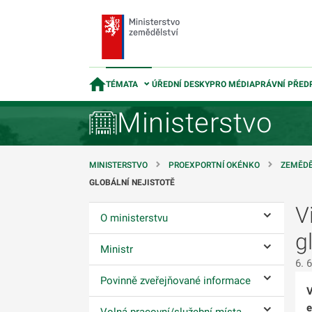
TÉMATA
ÚŘEDNÍ DESKY
PRO MÉDIA
PRÁVNÍ PŘED
Ministerstvo
MINISTERSTVO
PROEXPORTNÍ OKÉNKO
ZEMĚDĚ
GLOBÁLNÍ NEJISTOTĚ
V
O ministerstvu
Ovládání p
g
Ministr
Ovládání p
6. 
Povinně zveřejňované informace
Ovládání p
V
e
Volná pracovní/služební místa