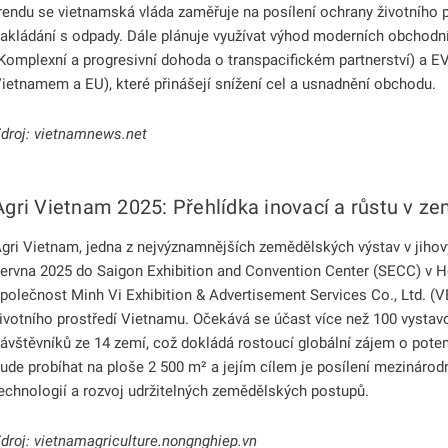
rendu se vietnamská vláda zaměřuje na posílení ochrany životního pr
akládání s odpady. Dále plánuje využívat výhod moderních obchod
Komplexní a progresivní dohoda o transpacifickém partnerství) a
ietnamem a EU), které přinášejí snížení cel a usnadnění obchodu.
odmenu
droj:
vietnamnews.net
Agri Vietnam 2025: Přehlídka inovací a růstu v ze
gri Vietnam, jedna z nejvýznamnějších zemědělských výstav v jihový
ervna 2025 do Saigon Exhibition and Convention Center (SECC) v H
polečnost Minh Vi Exhibition & Advertisement Services Co., Ltd. (
ivotního prostředí Vietnamu. Očekává se účast více než 100 vystavo
ávštěvníků ze 14 zemí, což dokládá rostoucí globální zájem o pote
ude probíhat na ploše 2 500 m² a jejím cílem je posílení mezináro
echnologií a rozvoj udržitelných zemědělských postupů.
droj:
vietnamagriculture.nongnghiep.vn