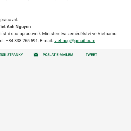
odmenu
pracoval:
iet Anh Nguyen
ístní spolupracovník Ministerstva zemědělství ve Vietnamu
el: +84 838 265 591, E-mail:
viet.nugi@gmail.com
odmenu
TISK STRÁNKY
POSLAT E-MAILEM
TWEET
odmenu