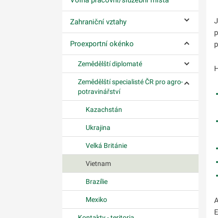
Ovládání p
J
Zahraniční vztahy
Ovládání p
p
Proexportní okénko
p
Ovládání p
Zemědělští diplomaté
H
Ovládání p
Zemědělští specialisté ČR pro agro-
Ovládání p
potravinářství
Kazachstán
Ukrajina
Velká Británie
Vietnam
Brazílie
Mexiko
A
E
Kontakty - teritoria