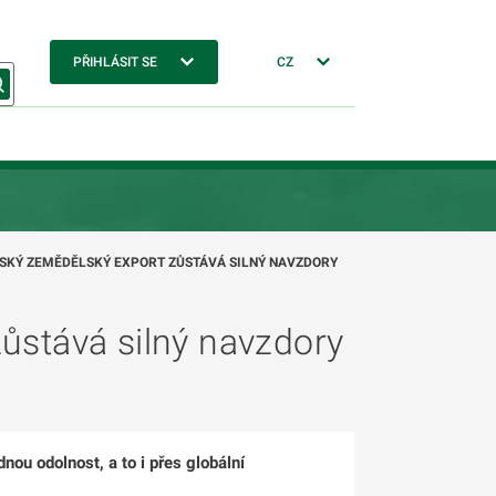
PŘIHLÁSIT SE
CZ
SKÝ ZEMĚDĚLSKÝ EXPORT ZŮSTÁVÁ SILNÝ NAVZDORY
ůstává silný navzdory
u odolnost, a to i přes globální