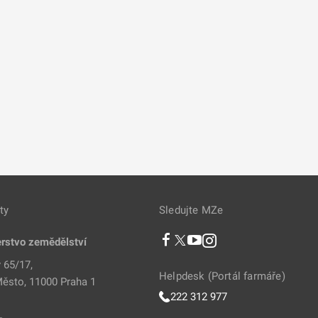
ty
Sledujte MZe
erstvo zemědělství
 65/17,
Helpdesk (Portál farmáře)
ěsto, 11000 Praha 1
222 312 977