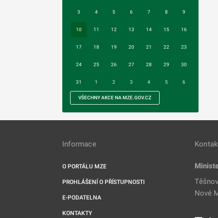
3
4
5
6
7
8
9
10
11
12
13
14
15
16
17
18
19
20
21
22
23
24
25
26
27
28
29
30
31
1
2
3
4
5
6
VŠECHNY AKCE NA MZE.GOV.CZ
Informace
Kontak
Minist
O PORTÁLU MZE
Těšnov
PROHLÁŠENÍ O PŘÍSTUPNOSTI
Nové M
E-PODATELNA
KONTAKTY