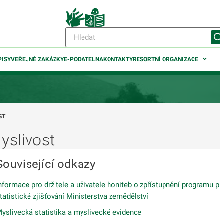
PISY
VEŘEJNÉ ZAKÁZKY
E-PODATELNA
KONTAKTY
RESORTNÍ ORGANIZACE
ST
yslivost
odmenu
Související odkazy
odmenu
nformace pro držitele a uživatele honiteb o zpřístupnění programu p
odmenu
tatistické zjišťování Ministerstva zemědělství
yslivecká statistika a myslivecké evidence
odmenu