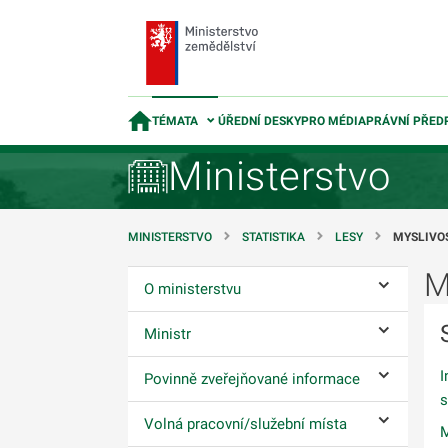
TÉMATA
ÚŘEDNÍ DESKY
PRO MÉDIA
PRÁVNÍ PŘED
Ministerstvo
MINISTERSTVO
STATISTIKA
LESY
MYSLIVO
M
O ministerstvu
Ovládání p
Ministr
Ovládání p
I
Povinně zveřejňované informace
Ovládání p
s
Volná pracovní/služební místa
M
Ovládání p