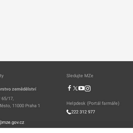
ty
Sledujte MZe
erstvo zemědělství
 65/17,
Helpdesk (Portál farmáře)
ěsto, 11000 Praha 1
222 312 977
@mze.gov.cz
811 111