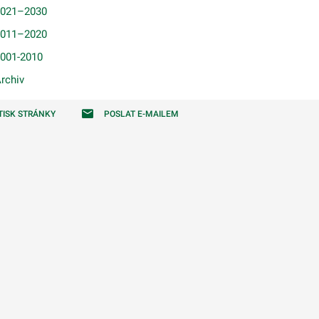
2021–2030
odmenu
011–⁠2020
odmenu
001-2010
rchiv
odmenu
TISK STRÁNKY
POSLAT E-MAILEM
odmenu
odmenu