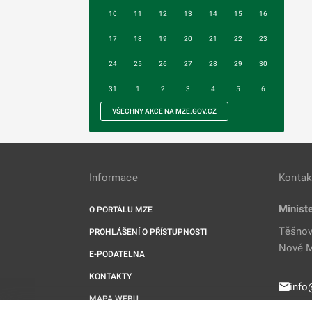
10
11
12
13
14
15
16
17
18
19
20
21
22
23
24
25
26
27
28
29
30
31
1
2
3
4
5
6
VŠECHNY AKCE NA MZE.GOV.CZ
Informace
Kontak
Minist
O PORTÁLU MZE
Těšnov
PROHLÁŠENÍ O PŘÍSTUPNOSTI
Nové M
E-PODATELNA
KONTAKTY
info
MAPA WEBU
221 