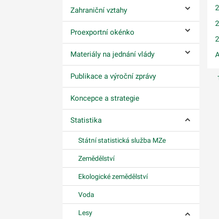
Zahraniční vztahy
Ovládání p
2
Proexportní okénko
Ovládání p
2
Materiály na jednání vlády
A
Ovládání p
Publikace a výroční zprávy
Koncepce a strategie
Statistika
Ovládání p
Státní statistická služba MZe
Zemědělství
Ekologické zemědělství
Voda
Lesy
Ovládání p