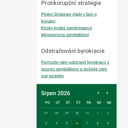
Protikorupční strategie
Plnění Strategie vlády v boji s
korupcí
Etický kodex zaměstnanců
Ministerstva zemědělství
Odstraňování byrokracie
Pomozte nám odstranit byrokracii z
resortu zemědělství a pošlete nám
své podněty
.
Srpen 2026
PO
ÚT
ST
ČT
PÁ
SO
NE
27
28
29
30
31
1
2
3
4
5
6
7
8
9