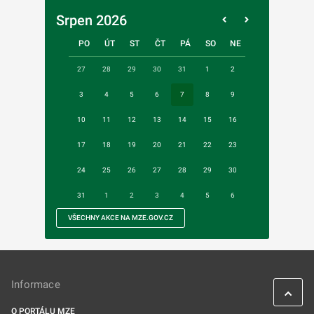
Srpen 2026
PO
ÚT
ST
ČT
PÁ
SO
NE
27
28
29
30
31
1
2
3
4
5
6
7
8
9
10
11
12
13
14
15
16
17
18
19
20
21
22
23
24
25
26
27
28
29
30
31
1
2
3
4
5
6
VŠECHNY AKCE NA MZE.GOV.CZ
Informace
O PORTÁLU MZE