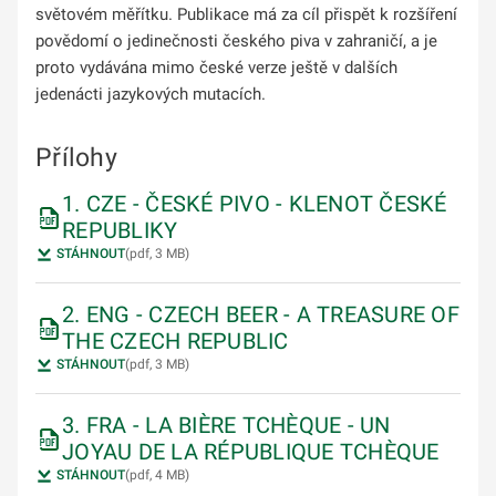
světovém měřítku. Publikace má za cíl přispět k rozšíření
povědomí o jedinečnosti českého piva v zahraničí, a je
proto vydávána mimo české verze ještě v dalších
jedenácti jazykových mutacích.
Přílohy
1. CZE - ČESKÉ PIVO - KLENOT ČESKÉ
REPUBLIKY
STÁHNOUT
(pdf, 3 MB)
2. ENG - CZECH BEER - A TREASURE OF
THE CZECH REPUBLIC
STÁHNOUT
(pdf, 3 MB)
3. FRA - LA BIÈRE TCHÈQUE - UN
JOYAU DE LA RÉPUBLIQUE TCHÈQUE
STÁHNOUT
(pdf, 4 MB)