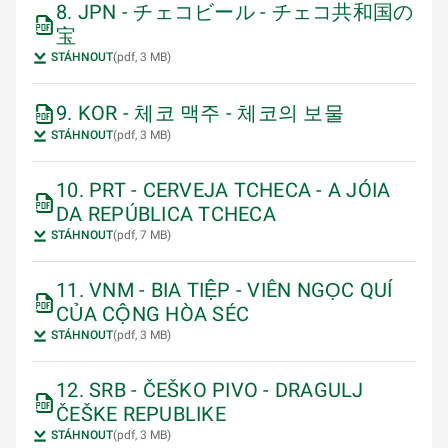
8. JPN - チェコビール - チェコ共和国の
宝
STÁHNOUT
(pdf, 3 MB)
9. KOR - 체코 맥주 - 체코의 보물
STÁHNOUT
(pdf, 3 MB)
10. PRT - CERVEJA TCHECA - A JÓIA
DA REPÚBLICA TCHECA
STÁHNOUT
(pdf, 7 MB)
11. VNM - BIA TIỆP - VIÊN NGỌC QUÍ
CỦA CỘNG HÒA SÉC
STÁHNOUT
(pdf, 3 MB)
12. SRB - ČEŠKO PIVO - DRAGULJ
ČEŠKE REPUBLIKE
STÁHNOUT
(pdf, 3 MB)