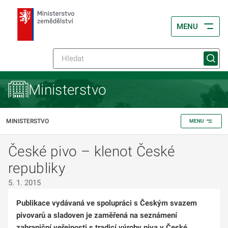
MENU
Ministerstvo
MINISTERSTVO
MENU
České pivo – klenot České
republiky
5. 1. 2015
Publikace vydávaná ve spolupráci s Českým svazem
pivovarů a sladoven je zaměřená na seznámení
zahraniční veřejnosti s tradicí výroby piva v České