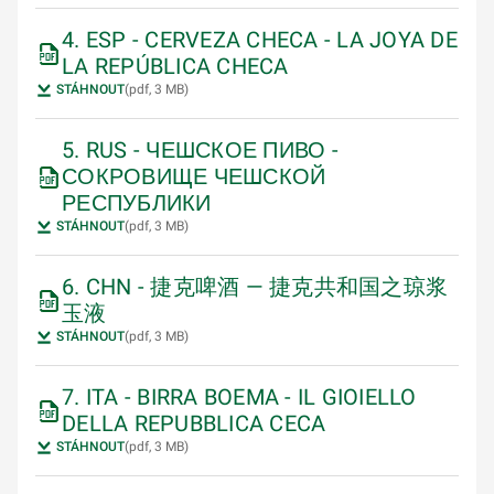
4. ESP - CERVEZA CHECA - LA JOYA DE
LA REPÚBLICA CHECA
STÁHNOUT
(pdf, 3 MB)
5. RUS - ЧЕШСКОЕ ПИВО -
СОКРОВИЩЕ ЧЕШСКОЙ
РЕСПУБЛИКИ
STÁHNOUT
(pdf, 3 MB)
6. CHN - 捷克啤酒 — 捷克共和国之琼浆
玉液
STÁHNOUT
(pdf, 3 MB)
7. ITA - BIRRA BOEMA - IL GIOIELLO
DELLA REPUBBLICA CECA
STÁHNOUT
(pdf, 3 MB)