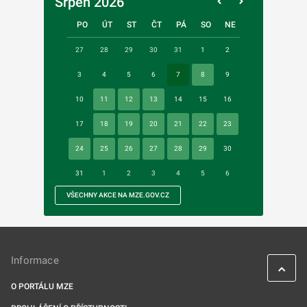
Srpen 2026
PO
ÚT
ST
ČT
PÁ
SO
NE
27
28
29
30
31
1
2
3
4
5
6
7
8
9
10
11
12
13
14
15
16
17
18
19
20
21
22
23
24
25
26
27
28
29
30
31
1
2
3
4
5
6
VŠECHNY AKCE NA MZE.GOV.CZ
Informace
O PORTÁLU MZE