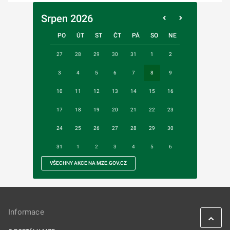
Srpen 2026
PO
ÚT
ST
ČT
PÁ
SO
NE
27
28
29
30
31
1
2
3
4
5
6
7
8
9
10
11
12
13
14
15
16
17
18
19
20
21
22
23
24
25
26
27
28
29
30
31
1
2
3
4
5
6
VŠECHNY AKCE NA MZE.GOV.CZ
Informace