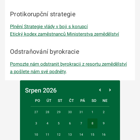
Protikorupční strategie
Plnění Strategie vlády v boji s korupcí
Etický kodex zaměstnanců Ministerstva zemědělství
Odstraňování byrokracie
Pomozte nám odstranit byrokracii z resortu zemědělství
a pošlete nám své podněty
.
Srpen 2026
PO
ÚT
ST
ČT
PÁ
SO
NE
27
28
29
30
31
1
2
3
4
5
6
7
8
9
10
11
12
13
14
15
16