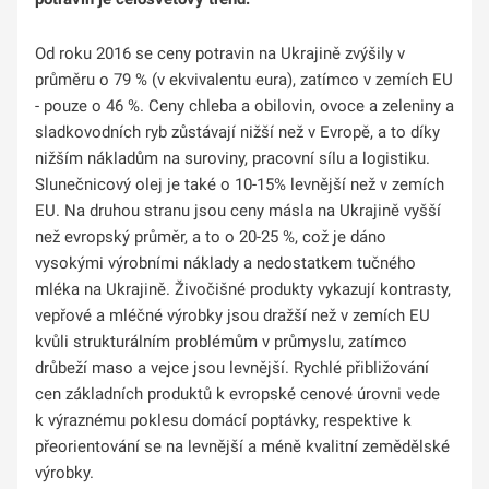
Od roku 2016 se ceny potravin na Ukrajině zvýšily v
průměru o 79 % (v ekvivalentu eura), zatímco v zemích EU
- pouze o 46 %. Ceny chleba a obilovin, ovoce a zeleniny a
sladkovodních ryb zůstávají nižší než v Evropě, a to díky
nižším nákladům na suroviny, pracovní sílu a logistiku.
Slunečnicový olej je také o 10-15% levnější než v zemích
EU. Na druhou stranu jsou ceny másla na Ukrajině vyšší
než evropský průměr, a to o 20-25 %, což je dáno
vysokými výrobními náklady a nedostatkem tučného
mléka na Ukrajině. Živočišné produkty vykazují kontrasty,
vepřové a mléčné výrobky jsou dražší než v zemích EU
kvůli strukturálním problémům v průmyslu, zatímco
drůbeží maso a vejce jsou levnější. Rychlé přibližování
cen základních produktů k evropské cenové úrovni vede
k výraznému poklesu domácí poptávky, respektive k
přeorientování se na levnější a méně kvalitní zemědělské
výrobky.