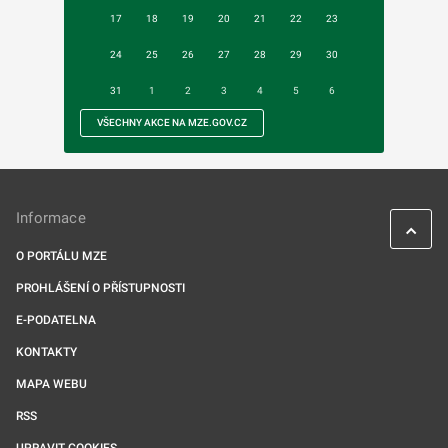
17
18
19
20
21
22
23
24
25
26
27
28
29
30
31
1
2
3
4
5
6
VŠECHNY AKCE NA MZE.GOV.CZ
Informace
O PORTÁLU MZE
PROHLÁŠENÍ O PŘÍSTUPNOSTI
E-PODATELNA
KONTAKTY
MAPA WEBU
RSS