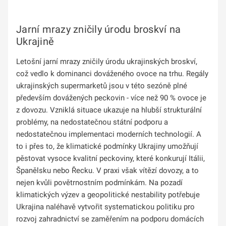
Jarní mrazy zničily úrodu broskví na
Ukrajině
Letošní jarní mrazy zničily úrodu ukrajinských broskví,
což vedlo k dominanci dováženého ovoce na trhu. Regály
ukrajinských supermarketů jsou v této sezóně plné
především dovážených peckovin - více než 90 % ovoce je
z dovozu. Vzniklá situace ukazuje na hlubší strukturální
problémy, na nedostatečnou státní podporu a
nedostatečnou implementaci moderních technologií. A
to i přes to, že klimatické podmínky Ukrajiny umožňují
pěstovat vysoce kvalitní peckoviny, které konkurují Itálii,
Španělsku nebo Řecku. V praxi však vítězí dovozy, a to
nejen kvůli povětrnostním podmínkám. Na pozadí
klimatických výzev a geopolitické nestability potřebuje
Ukrajina naléhavě vytvořit systematickou politiku pro
rozvoj zahradnictví se zaměřením na podporu domácích