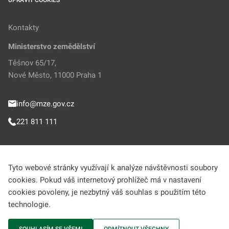
UPRAVIT COOKIES
Kontakty
Ministerstvo zemědělství
Těšnov 65/17,
Nové Město, 11000 Praha 1
info@mze.gov.cz
221 811 111
Sledujte MZe
Tyto webové stránky využívají k analýze návštěvnosti soubory
cookies. Pokud váš internetový prohlížeč má v nastavení
Helpdesk (Portál farmáře)
cookies povoleny, je nezbytný váš souhlas s použitím této
technologie.
222 312 977