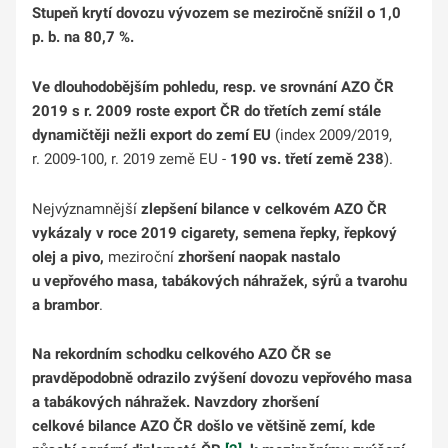
Stupeň krytí dovozu vývozem
se meziročně snížil o 1,0
p. b. na 80,7 %.
Ve dlouhodobějším pohledu, resp. ve srovnání AZO ČR
2019 s r. 2009 roste export ČR do třetích zemí stále
dynamičtěji nežli export do zemí EU
(index 2009/2019,
r. 2009-100, r. 2019 země EU -
190 vs. třetí země 238
).
Nejvýznamnější
zlepšení bilance v celkovém AZO ČR
vykázaly v roce 2019 cigarety, semena řepky, řepkový
olej a pivo,
meziroční
zhoršení naopak nastalo
u vepřového masa, tabákových náhražek, sýrů a tvarohu
a brambor
.
Na rekordním schodku celkového AZO ČR se
pravděpodobně odrazilo zvýšení dovozu vepřového masa
a tabákových náhražek. Navzdory zhoršení
celkové bilance AZO ČR došlo ve většině zemí, kde