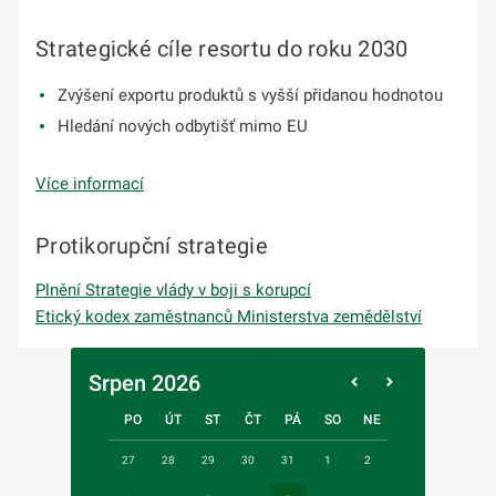
Strategické cíle resortu do roku 2030
Zvýšení exportu produktů s vyšší přidanou hodnotou
Hledání nových odbytišť mimo EU
Více informací
Protikorupční strategie
Plnění Strategie vlády v boji s korupcí
Etický kodex zaměstnanců Ministerstva zemědělství
Srpen 2026
PO
ÚT
ST
ČT
PÁ
SO
NE
27
28
29
30
31
1
2