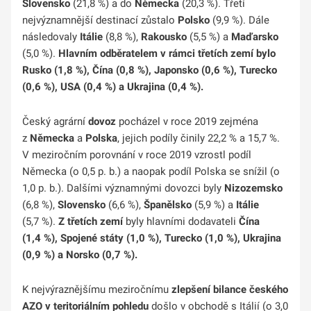
Slovensko
(21,8 %) a do
Německa
(20,3 %). Třetí
nejvýznamnější destinací zůstalo
Polsko
(9,9 %). Dále
následovaly
Itálie
(8,8 %),
Rakousko
(5,5 %) a
Maďarsko
(5,0 %).
Hlavním odběratelem v rámci třetích zemí bylo
Rusko (1,8 %), Čína (0,8 %), Japonsko (0,6 %), Turecko
(0,6 %), USA (0,4 %) a Ukrajina (0,4 %).
Český agrární
dovoz
pocházel v roce 2019 zejména
z
Německa
a
Polska
, jejich podíly činily 22,2 % a 15,7 %.
V meziročním porovnání v roce 2019 vzrostl podíl
Německa (o 0,5 p. b.) a naopak podíl Polska se snížil (o
1,0 p. b.). Dalšími významnými dovozci byly
Nizozemsko
(6,8 %),
Slovensko
(6,6 %),
Španělsko
(5,9 %) a
Itálie
(5,7 %).
Z třetích zemí
byly hlavními dodavateli
Čína
(1,4 %), Spojené státy (1,0 %), Turecko (1,0 %), Ukrajina
(0,9 %) a Norsko (0,7 %).
K nejvýraznějšímu meziročnímu
zlepšení bilance českého
AZO v
teritoriálním pohledu
došlo v obchodě s Itálií (o 3,0