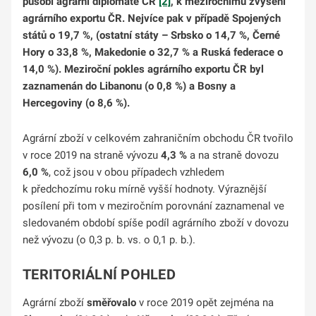
působí agrární diplomaté ČR
[2]
, k meziročnímu zvýšení
agrárního exportu ČR. Nejvíce pak v případě Spojených
států o 19,7 %, (ostatní státy – Srbsko o 14,7 %, Černé
Hory o 33,8 %, Makedonie o 32,7 % a Ruská federace o
14,0 %). Meziroční pokles agrárního exportu ČR byl
zaznamenán do Libanonu (o 0,8 %) a Bosny a
Hercegoviny (o 8,6 %).
Agrární zboží v celkovém zahraničním obchodu ČR tvořilo
v roce 2019 na straně vývozu
4,3 %
a na straně dovozu
6,0 %
, což jsou v obou případech vzhledem
k předchozímu roku mírně vyšší hodnoty. Výraznější
posílení při tom v meziročním porovnání zaznamenal ve
sledovaném období spíše podíl agrárního zboží v dovozu
než vývozu (o 0,3 p. b. vs. o 0,1 p. b.).
TERITORIÁLNÍ POHLED
Agrární zboží
směřovalo
v roce 2019 opět zejména na