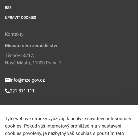
RSS
UPRAVIT COOKIES
Kontakty
Ministerstvo zemědělství
Těšnov 65/17,
Nové Město, 11000 Praha 1
info@mze.gov.cz
221 811 111
Sledujte MZe
Tyto webové stránky využívají k analýze návštěvnosti soubory
cookies. Pokud váš internetový prohlížeč má v nastavení
Helpdesk (Portál farmáře)
cookies povoleny, je nezbytný váš souhlas s použitím této