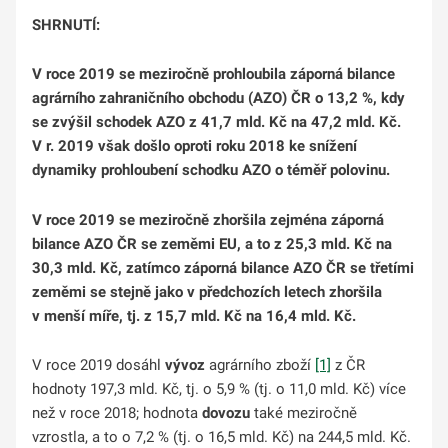
SHRNUTÍ:
V roce 2019 se meziročně prohloubila záporná bilance
agrárního zahraničního obchodu (AZO) ČR o 13,2 %, kdy
se zvýšil schodek AZO z 41,7 mld. Kč na 47,2 mld. Kč.
V r. 2019 však došlo oproti roku 2018 ke snížení
dynamiky prohloubení schodku AZO o téměř polovinu.
V roce 2019 se meziročně zhoršila zejména záporná
bilance AZO ČR se zeměmi EU, a to z 25,3 mld. Kč na
30,3 mld. Kč, zatímco záporná bilance AZO ČR se třetími
zeměmi se stejně jako v předchozích letech zhoršila
v menší míře, tj. z 15,7 mld. Kč na 16,4 mld. Kč.
V roce 2019 dosáhl
vývoz
agrárního zboží
[1]
z ČR
hodnoty 197,3 mld. Kč, tj. o 5,9 % (tj. o 11,0 mld. Kč) více
než v roce 2018; hodnota
dovozu
také meziročně
vzrostla, a to o 7,2 % (tj. o 16,5 mld. Kč) na 244,5 mld. Kč.