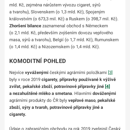
mld. Kč, zejména nárůstem vývozu cigaret, sýrů
a tvarohu), Slovenskem (o 1,3 mld. Kč), Spojeným
královstvím (o 673,3 mil. Kč) a Ruskem (o 398,7 mil. Kč).
Zhoršení bilance
zaznamenal obchod s Německem
(o 2,1 mld. Kč, především zvýšením dovozu vepřového
masa, sýrů a tvarohu), Belgií (o 1,7 mld. Kč), Rumunskem
(o 1,4 mld. Kč) a Nizozemskem (o 1,4 mld. Kč).
KOMODITNÍ POHLED
Nejvíce
vyváženými
českými agrárními položkami
[3]
byly v roce 2019
cigarety, přípravky používané k výživě
zvířat, pekařské zboží
,
potravinové přípravky jiné
[4]
a nezahuštěné mléko a smetana
. Hlavními
dováženými
agrárními produkty do ČR byly
vepřové maso
,
pekařské
zboží,
sýry a tvaroh, potravinové přípravky jiné a
cigarety.
Údaje o zahraničním obchodu za rok 2019 zveřejnil Český