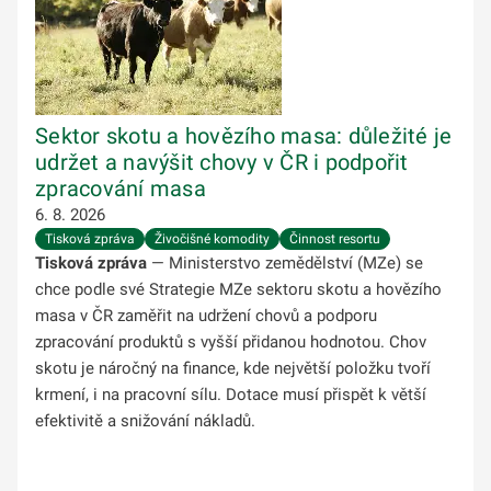
Sektor skotu a hovězího masa: důležité je
udržet a navýšit chovy v ČR i podpořit
zpracování masa
6. 8. 2026
Tisková zpráva
Živočišné komodity
Činnost resortu
Tisková zpráva
— Ministerstvo zemědělství (MZe) se
chce podle své Strategie MZe sektoru skotu a hovězího
masa v ČR zaměřit na udržení chovů a podporu
zpracování produktů s vyšší přidanou hodnotou. Chov
skotu je náročný na finance, kde největší položku tvoří
krmení, i na pracovní sílu. Dotace musí přispět k větší
efektivitě a snižování nákladů.