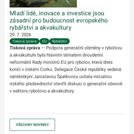
Mladí lidé, inovace a investice jsou
zásadní pro budoucnost evropského
rybářství a akvakultury
29. 7. 2026
Tisková zpráva
EU
Rybářství
Tisková zpráva
— Podpora generační obměny v rybolovu
a akvakultuře byla hlavním tématem dvoudenní
neformální Rady ministrů EU pro rybolov, která dnes
končí v irském Corku. Delegace České republiky vedená
náměstkyní Jaroslavou Špalkovou uvítala iniciativu
irského předsednictví otevřít diskusi o generační obnově
v sektoru rybolovu a akvakultury.
VŠECHNY NOVINKY