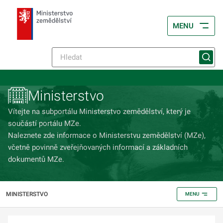
MENU
Ministerstvo
Vítejte na subportálu Ministerstvo zemědělství, který je
součástí portálu MZe.
Naleznete zde informace o Ministerstvu zemědělství (MZe),
včetně povinně zveřejňo­vaných informací a základních
dokumentů MZe.
MINISTERSTVO
MENU