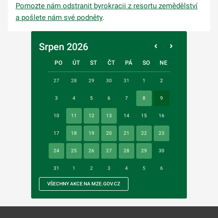
Pomozte nám odstranit byrokracii z resortu zemědělství
a pošlete nám své podněty
.
Srpen 2026
PO
ÚT
ST
ČT
PÁ
SO
NE
27
28
29
30
31
1
2
3
4
5
6
7
8
9
10
11
12
13
14
15
16
17
18
19
20
21
22
23
24
25
26
27
28
29
30
31
1
2
3
4
5
6
VŠECHNY AKCE NA MZE.GOV.CZ