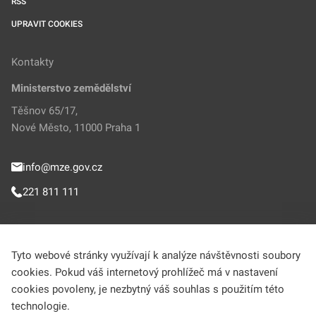
RSS
UPRAVIT COOKIES
Kontakty
Ministerstvo zemědělství
Těšnov 65/17,
Nové Město, 11000 Praha 1
info@mze.gov.cz
221 811 111
Sledujte MZe
Tyto webové stránky využívají k analýze návštěvnosti soubory
cookies. Pokud váš internetový prohlížeč má v nastavení
Helpdesk (Portál farmáře)
cookies povoleny, je nezbytný váš souhlas s použitím této
technologie.
222 312 977