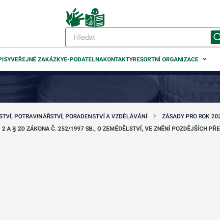
PISY
VEŘEJNÉ ZAKÁZKY
E-PODATELNA
KONTAKTY
RESORTNÍ ORGANIZACE
TVÍ, POTRAVINÁŘSTVÍ, PORADENSTVÍ A VZDĚLÁVÁNÍ
ZÁSADY PRO ROK 20
2 A § 2D ZÁKONA Č. 252/1997 SB., O ZEMĚDĚLSTVÍ, VE ZNĚNÍ POZDĚJŠÍCH PŘ
odmenu
odmenu
odmenu