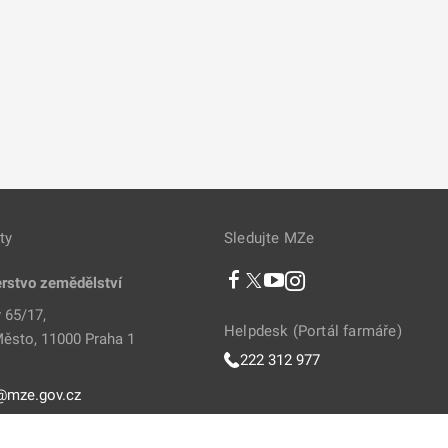
ty
Sledujte MZe
erstvo zemědělství
 65/17,
Helpdesk (Portál farmáře)
ěsto, 11000 Praha 1
222 312 977
@mze.gov.cz
811 111