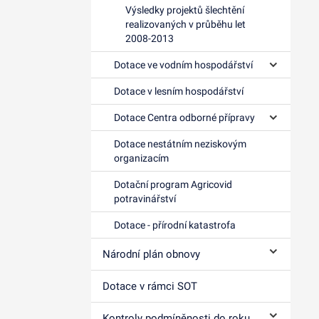
Výsledky projektů šlechtění
realizovaných v průběhu let
2008-2013
Dotace ve vodním hospodářství
Ovládání p
Dotace v lesním hospodářství
Dotace Centra odborné přípravy
Ovládání p
Dotace nestátním neziskovým
organizacím
Dotační program Agricovid
potravinářství
Dotace - přírodní katastrofa
Národní plán obnovy
Ovládání p
Dotace v rámci SOT
Kontroly podmíněnosti do roku