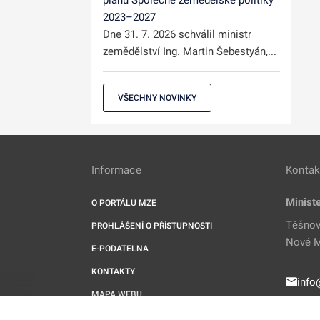
plánu Společné zemědělské politiky
2023–2027
Dne 31. 7. 2026 schválil ministr
zemědělství Ing. Martin Šebestyán,...
VŠECHNY NOVINKY
Informace
Kontak
Minist
O PORTÁLU MZE
Těšnov
PROHLÁŠENÍ O PŘÍSTUPNOSTI
Nové M
E-PODATELNA
KONTAKTY
info
MAPA WEBU
221 
RSS