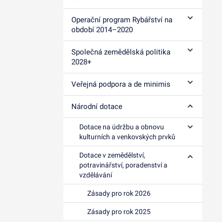
Operační program Rybářství na
Ovládání p
období 2014–⁠2020
Společná zemědělská politika
Ovládání p
2028+
Veřejná podpora a de minimis
Ovládání p
Národní dotace
Ovládání p
Dotace na údržbu a obnovu
Ovládání p
kulturních a venkovských prvků
Dotace v zemědělství,
Ovládání p
potravinářství, poradenství a
vzdělávání
Zásady pro rok 2026
Zásady pro rok 2025