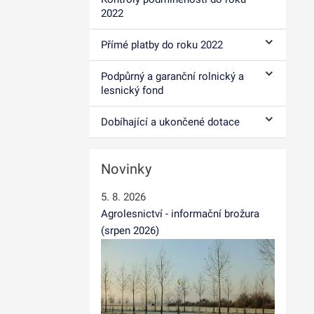
Ovládání p
2022
Přímé platby do roku 2022
Ovládání p
Podpůrný a garanční rolnický a
Ovládání p
lesnický fond
Dobíhající a ukončené dotace
Ovládání p
Novinky
5. 8. 2026
Agrolesnictví - informační brožura
(srpen 2026)