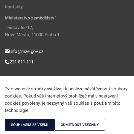
Kontakty
Ministerstvo zemědělství
Těšnov 65/17,
Nové Město, 11000 Praha 1
info@mze.gov.cz
221 811 111
Sledujte MZe
Tyto webové stránky využívají k analýze návštěvnosti soubory
cookies. Pokud váš internetový prohlížeč má v nastavení
Helpdesk (Portál farmáře)
cookies povoleny, je nezbytný váš souhlas s použitím této
technologie.
222 312 977
SOUHLASÍM SE VŠEMI
ODMÍTNOUT VŠECHNY