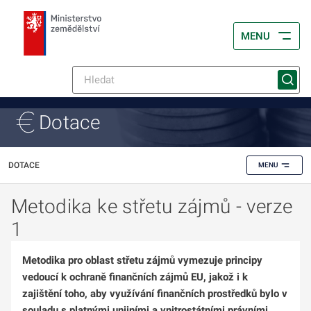
MENU
Dotace
DOTACE
MENU
Metodika ke střetu zájmů - verze
1
Metodika pro oblast střetu zájmů vymezuje principy
vedoucí k ochraně finančních zájmů EU, jakož i k
zajištění toho, aby využívání finančních prostředků bylo v
souladu s platnými unijními a vnitrostátními právními