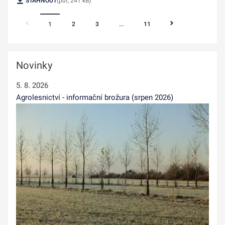
STÁHNOUT
(pdf, 241 kB)
1
2
3
...
11
Novinky
5. 8. 2026
Agrolesnictví - informační brožura (srpen 2026)