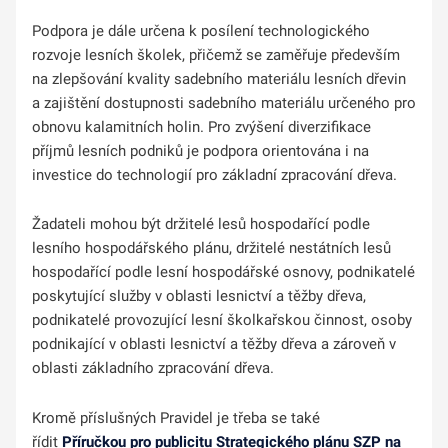
Podpora je dále určena k posílení technologického
rozvoje lesních školek, přičemž se zaměřuje především
na zlepšování kvality sadebního materiálu lesních dřevin
a zajištění dostupnosti sadebního materiálu určeného pro
obnovu kalamitních holin. Pro zvýšení diverzifikace
příjmů lesních podniků je podpora orientována i na
investice do technologií pro základní zpracování dřeva.
Žadateli mohou být držitelé lesů hospodařící podle
lesního hospodářského plánu, držitelé nestátních lesů
hospodařící podle lesní hospodářské osnovy, podnikatelé
poskytující služby v oblasti lesnictví a těžby dřeva,
podnikatelé provozující lesní školkařskou činnost, osoby
podnikající v oblasti lesnictví a těžby dřeva a zároveň v
oblasti základního zpracování dřeva.
Kromě příslušných Pravidel je třeba se také
řídit
Příručkou pro publicitu Strategického plánu SZP na