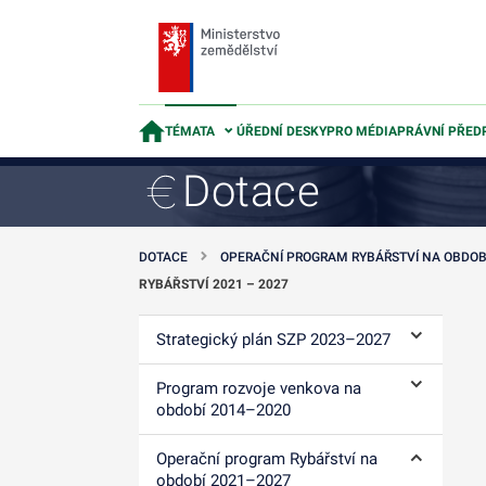
TÉMATA
ÚŘEDNÍ DESKY
PRO MÉDIA
PRÁVNÍ PŘED
Dotace
DOTACE
OPERAČNÍ PROGRAM RYBÁŘSTVÍ NA OBDOB
RYBÁŘSTVÍ 2021 – 2027
Strategický plán SZP 2023–⁠2027
Ovládání p
Program rozvoje venkova na
Ovládání p
období 2014–⁠2020
Operační program Rybářství na
Ovládání p
období 2021–2027