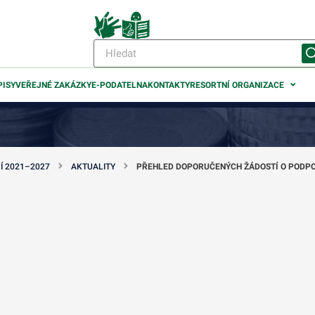
PISY
VEŘEJNÉ ZAKÁZKY
E-PODATELNA
KONTAKTY
RESORTNÍ ORGANIZACE
Í 2021–2027
AKTUALITY
PŘEHLED DOPORUČENÝCH ŽÁDOSTÍ O PODPORU
odmenu
odmenu
odmenu