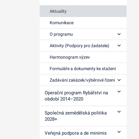
Aktuality
Komunikace
O programu
Ovládání p
Aktivity (Podpory pro žadatele)
Ovládání p
Harmonogram výzev
Formuláře a dokumenty ke stažení
Zadávání zakázek/výběrové řízení
Ovládání p
Operační program Rybářství na
Ovládání p
období 2014–⁠2020
Společná zemědělská politika
Ovládání p
2028+
Veřejná podpora a de minimis
Ovládání p