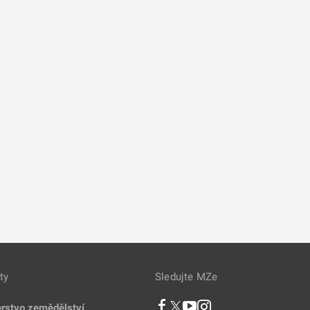
ty
Sledujte MZe
erstvo zemědělství