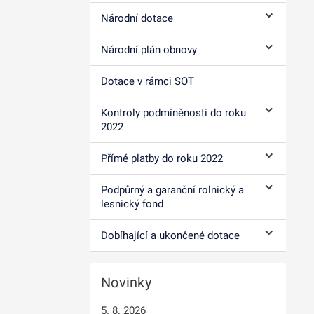
Národní dotace
Ovládání p
Národní plán obnovy
Ovládání p
Dotace v rámci SOT
Kontroly podmíněnosti do roku
Ovládání p
2022
Přímé platby do roku 2022
Ovládání p
Podpůrný a garanční rolnický a
Ovládání p
lesnický fond
Dobíhající a ukončené dotace
Ovládání p
Novinky
5. 8. 2026